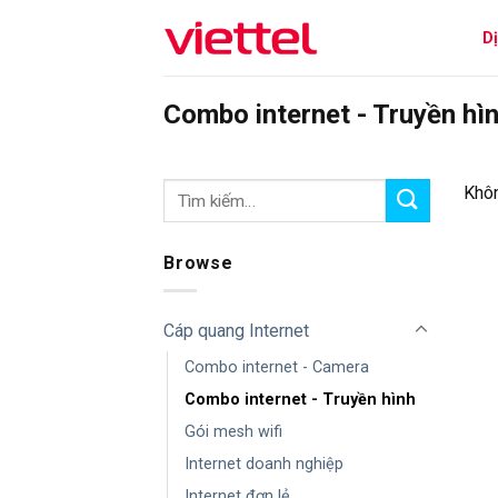
Skip
D
to
content
Combo internet - Truyền hì
Khôn
Browse
Cáp quang Internet
Combo internet - Camera
Combo internet - Truyền hình
Gói mesh wifi
Internet doanh nghiệp
Internet đơn lẻ