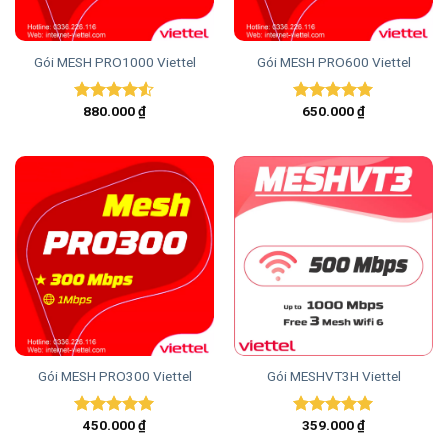
Gói MESH PRO1000 Viettel
Gói MESH PRO600 Viettel
880.000
₫
650.000
₫
Được xếp
Được xếp
hạng
4.50
hạng
5.00
5 sao
5 sao
Gói MESH PRO300 Viettel
Gói MESHVT3H Viettel
450.000
₫
359.000
₫
Được xếp
Được xếp
hạng
5.00
hạng
5.00