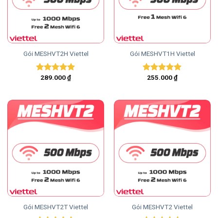
Gói MESHVT2H Viettel
Gói MESHVT1H Viettel
289.000
₫
255.000
₫
Được xếp
Được xếp
hạng
5.00
hạng
5.00
5 sao
5 sao
Gói MESHVT2T Viettel
Gói MESHVT2 Viettel