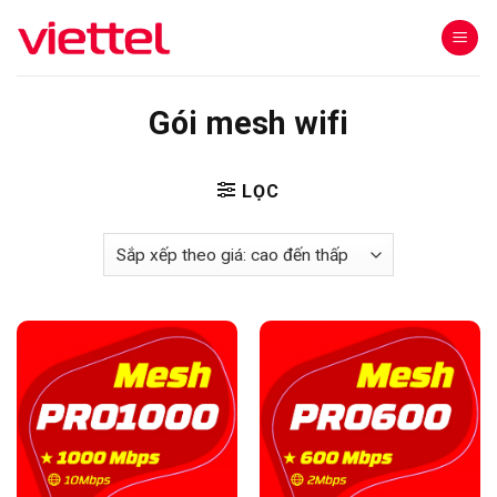
Skip
to
content
Gói mesh wifi
LỌC