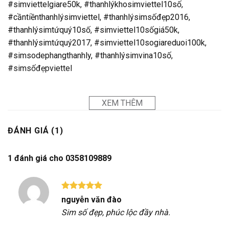
#simviettelgiare50k, #thanhlýkhosimviettel10số,
#cầntiềnthanhlýsimviettel, #thanhlýsimsốđẹp2016,
#thanhlýsimtứquý10số, #simviettel10sốgiá50k,
#thanhlýsimtứquý2017, #simviettel10sogiareduoi100k,
#simsodephangthanhly, #thanhlýsimvina10số,
#simsốđẹpviettel
XEM THÊM
ĐÁNH GIÁ (1)
1 đánh giá cho
0358109889
Được xếp
nguyễn văn đào
hạng
5
5
Sim số đẹp, phúc lộc đầy nhà.
sao