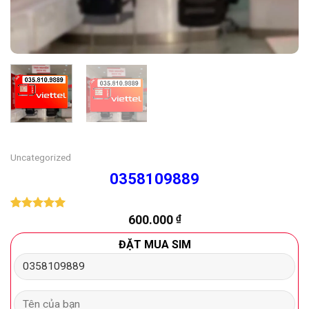
Uncategorized
0358109889
600.000
₫
5.00
1
trên 5
dựa trên
đánh giá
ĐẶT MUA SIM