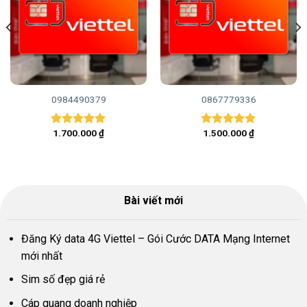
0984490379
0867779336
1.700.000
₫
1.500.000
₫
Được xếp
Được xếp
hạng
5.00
hạng
5.00
5 sao
5 sao
Bài viết mới
Đăng Ký data 4G Viettel – Gói Cước DATA Mạng Internet
mới nhất
Sim số đẹp giá rẻ
Cáp quang doanh nghiệp