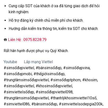
Cung cấp SDT của khách ở xa đã từng giao dịch để hỏi
kinh nghiệm.
Hỗ trợ đăng ký chính chủ miễn phí cho khách.
Hướng dẫn kiểm tra thông tin, kiểm tra SDT cho khách.
☎️
Liên Hệ : 0975.8228.79
Rất hân hạnh được phục vụ Quý Khách.
Youtube
Lắp mạng Viettel
#simsốđẹpviettel, #bánsimsốđẹp, #simsốđẹpvina,
#simsốđẹpmobi, #thếgiớisimsốđẹp,
#trungtâmsimsốđẹpviettel, #simsốđẹptphcm, #khosim,
#simsốđẹpviettel, #khosimsốđẹpviettel,
#simviettelsốđẹp, #simsốđẹpviettel098,
#trungtâmsimsốđẹpviettel, #thanhlýkhosimviettel10số,
#simviettel086, #bánsimsốđẹp, #simviettelsodepgia200k,