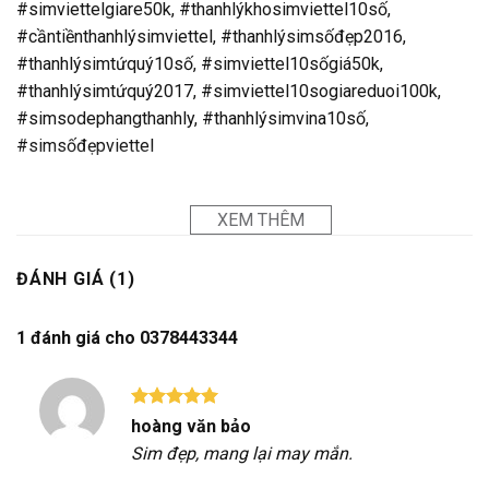
#simviettelgiare50k, #thanhlýkhosimviettel10số,
#cầntiềnthanhlýsimviettel, #thanhlýsimsốđẹp2016,
#thanhlýsimtứquý10số, #simviettel10sốgiá50k,
#thanhlýsimtứquý2017, #simviettel10sogiareduoi100k,
#simsodephangthanhly, #thanhlýsimvina10số,
#simsốđẹpviettel
XEM THÊM
ĐÁNH GIÁ (1)
1 đánh giá cho
0378443344
Được xếp
hoàng văn bảo
hạng
5
5
Sim đẹp, mang lại may mắn.
sao