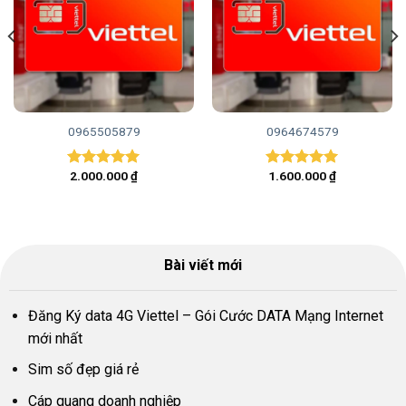
0965505879
0964674579
2.000.000
₫
1.600.000
₫
Được xếp
Được xếp
hạng
5.00
hạng
5.00
5 sao
5 sao
Bài viết mới
Đăng Ký data 4G Viettel – Gói Cước DATA Mạng Internet
mới nhất
Sim số đẹp giá rẻ
Cáp quang doanh nghiệp