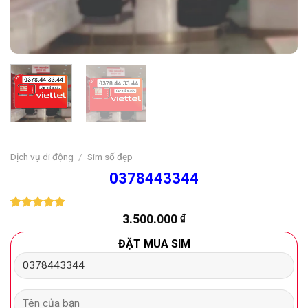
Dịch vụ di động
/
Sim số đẹp
0378443344
3.500.000
₫
5.00
1
trên 5
dựa trên
đánh giá
ĐẶT MUA SIM