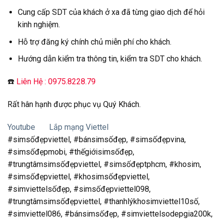
Cung cấp SDT của khách ở xa đã từng giao dịch để hỏi
kinh nghiệm.
Hỗ trợ đăng ký chính chủ miễn phí cho khách.
Hướng dẫn kiểm tra thông tin, kiểm tra SDT cho khách.
☎️
Liên Hệ : 0975.8228.79
Rất hân hạnh được phục vụ Quý Khách.
Youtube
Lắp mạng Viettel
#simsốđẹpviettel, #bánsimsốđẹp, #simsốđẹpvina,
#simsốđẹpmobi, #thếgiớisimsốđẹp,
#trungtâmsimsốđẹpviettel, #simsốđẹptphcm, #khosim,
#simsốđẹpviettel, #khosimsốđẹpviettel,
#simviettelsốđẹp, #simsốđẹpviettel098,
#trungtâmsimsốđẹpviettel, #thanhlýkhosimviettel10số,
#simviettel086, #bánsimsốđẹp, #simviettelsodepgia200k,