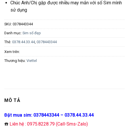
Chúc Anh/Chị gặp được nhiều may mắn với số Sim mình
sử dụng
SKU:
0378443344
Danh mục:
Sim số đẹp
Thẻ:
0378.44.33.44
,
0378443344
Xem trên:
Thương hiệu:
Viettel
MÔ TẢ
Đặt mua sim: 0378443344 – 0378.44.33.44
☎️
Liên hệ : 0975.8228.79 (Call-Sms-Zalo)