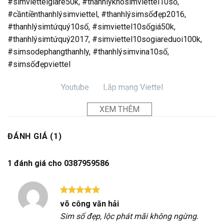
#simviettelgiare50k, #thanhlýkhosimviettel10số,
#cầntiềnthanhlýsimviettel, #thanhlýsimsốđẹp2016,
#thanhlýsimtứquý10số, #simviettel10sốgiá50k,
#thanhlýsimtứquý2017, #simviettel10sogiareduoi100k,
#simsodephangthanhly, #thanhlýsimvina10số,
#simsốđẹpviettel
Youtube
Lắp mạng Viettel
XEM THÊM
ĐÁNH GIÁ (1)
1 đánh giá cho
0387959586
Được xếp
võ công văn hải
hạng
5
5
Sim số đẹp, lộc phát mãi không ngừng.
sao