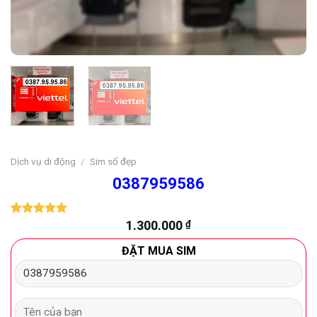
Dịch vụ di động
/
Sim số đẹp
0387959586
1.300.000
₫
5.00
1
trên 5
dựa trên
đánh giá
ĐẶT MUA SIM