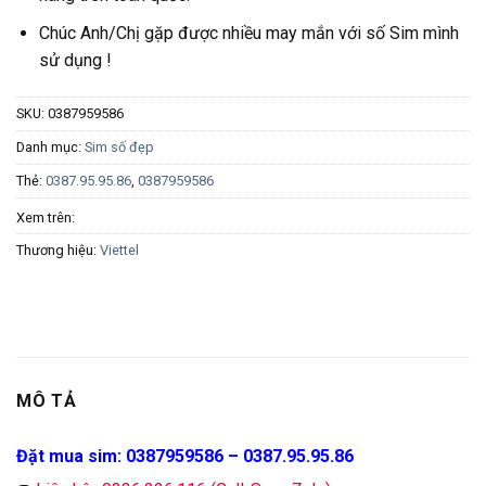
Chúc Anh/Chị gặp được nhiều may mắn với số Sim mình
sử dụng !
SKU:
0387959586
Danh mục:
Sim số đẹp
Thẻ:
0387.95.95.86
,
0387959586
Xem trên:
Thương hiệu:
Viettel
MÔ TẢ
Đặt mua sim: 0387959586 – 0387.95.95.86