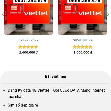
0937282679
0868388479
2.400.000
₫
2.000.000
₫
Được xếp
Được xếp
hạng
5.00
hạng
5.00
5 sao
5 sao
Bài viết mới
Đăng Ký data 4G Viettel – Gói Cước DATA Mạng Internet
mới nhất
Sim số đẹp giá rẻ