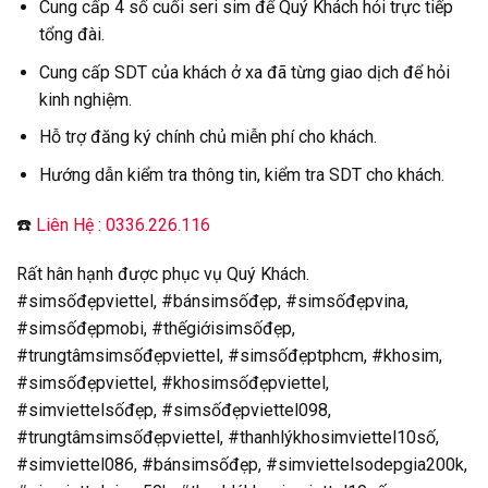
Cung cấp 4 số cuối seri sim để Quý Khách hỏi trực tiếp
tổng đài.
Cung cấp SDT của khách ở xa đã từng giao dịch để hỏi
kinh nghiệm.
Hỗ trợ đăng ký chính chủ miễn phí cho khách.
Hướng dẫn kiểm tra thông tin, kiểm tra SDT cho khách.
☎️
Liên Hệ : 0336.226.116
Rất hân hạnh được phục vụ Quý Khách.
#simsốđẹpviettel, #bánsimsốđẹp, #simsốđẹpvina,
#simsốđẹpmobi, #thếgiớisimsốđẹp,
#trungtâmsimsốđẹpviettel, #simsốđẹptphcm, #khosim,
#simsốđẹpviettel, #khosimsốđẹpviettel,
#simviettelsốđẹp, #simsốđẹpviettel098,
#trungtâmsimsốđẹpviettel, #thanhlýkhosimviettel10số,
#simviettel086, #bánsimsốđẹp, #simviettelsodepgia200k,