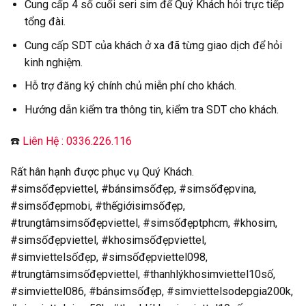
Cung cấp 4 số cuối seri sim để Quý Khách hỏi trực tiếp
tổng đài.
Cung cấp SDT của khách ở xa đã từng giao dịch để hỏi
kinh nghiệm.
Hỗ trợ đăng ký chính chủ miễn phí cho khách.
Hướng dẫn kiểm tra thông tin, kiểm tra SDT cho khách.
☎️
Liên Hệ : 0336.226.116
Rất hân hạnh được phục vụ Quý Khách.
#simsốđẹpviettel, #bánsimsốđẹp, #simsốđẹpvina,
#simsốđẹpmobi, #thếgiớisimsốđẹp,
#trungtâmsimsốđẹpviettel, #simsốđẹptphcm, #khosim,
#simsốđẹpviettel, #khosimsốđẹpviettel,
#simviettelsốđẹp, #simsốđẹpviettel098,
#trungtâmsimsốđẹpviettel, #thanhlýkhosimviettel10số,
#simviettel086, #bánsimsốđẹp, #simviettelsodepgia200k,