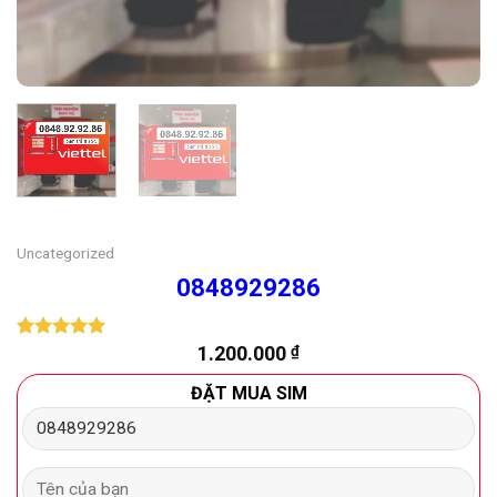
Uncategorized
0848929286
1.200.000
₫
5.00
1
trên 5
dựa trên
đánh giá
ĐẶT MUA SIM