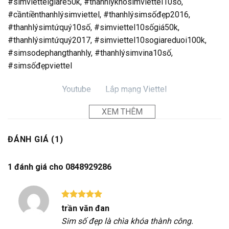
#simviettelgiare50k, #thanhlýkhosimviettel10số,
#cầntiềnthanhlýsimviettel, #thanhlýsimsốđẹp2016,
#thanhlýsimtứquý10số, #simviettel10sốgiá50k,
#thanhlýsimtứquý2017, #simviettel10sogiareduoi100k,
#simsodephangthanhly, #thanhlýsimvina10số,
#simsốđẹpviettel
Youtube
Lắp mạng Viettel
XEM THÊM
ĐÁNH GIÁ (1)
1 đánh giá cho
0848929286
Được xếp
trần văn đan
hạng
5
5
Sim số đẹp là chìa khóa thành công.
sao