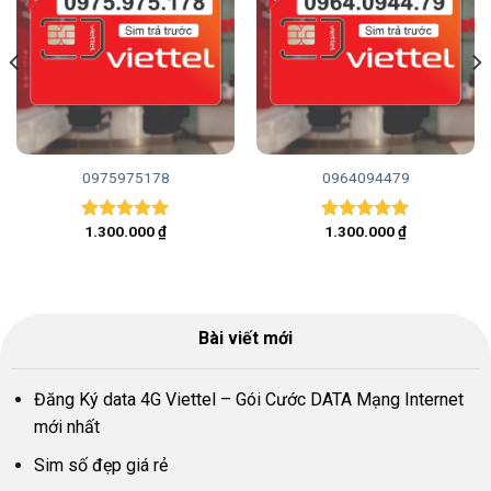
0975975178
0964094479
1.300.000
₫
1.300.000
₫
Được xếp
Được xếp
hạng
5.00
hạng
5.00
5 sao
5 sao
Bài viết mới
Đăng Ký data 4G Viettel – Gói Cước DATA Mạng Internet
mới nhất
Sim số đẹp giá rẻ