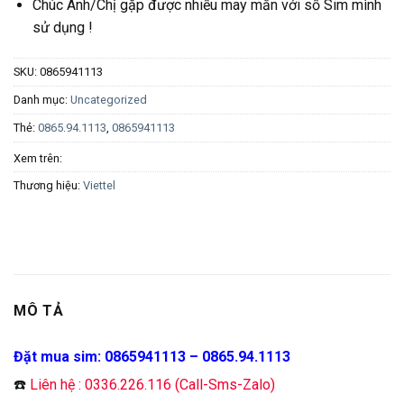
Chúc Anh/Chị gặp được nhiều may mắn với số Sim mình
sử dụng !
SKU:
0865941113
Danh mục:
Uncategorized
Thẻ:
0865.94.1113
,
0865941113
Xem trên:
Thương hiệu:
Viettel
MÔ TẢ
Đặt mua sim: 0865941113 – 0865.94.1113
☎️
Liên hệ : 0336.226.116 (Call-Sms-Zalo)