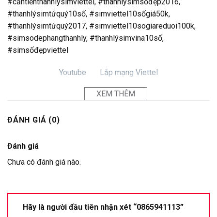
#cầntiềnthanhlýsimviettel, #thanhlýsimsốđẹp2016,
#thanhlýsimtứquý10số, #simviettel10sốgiá50k,
#thanhlýsimtứquý2017, #simviettel10sogiareduoi100k,
#simsodephangthanhly, #thanhlýsimvina10số,
#simsốđẹpviettel
Youtube
Lắp mạng Viettel
XEM THÊM
ĐÁNH GIÁ (0)
Đánh giá
Chưa có đánh giá nào.
Hãy là người đầu tiên nhận xét “0865941113”