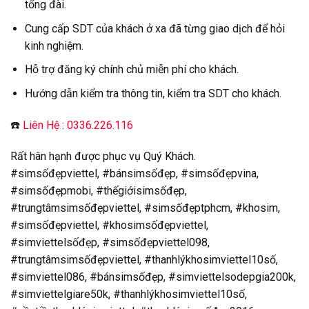
tổng đài.
Cung cấp SDT của khách ở xa đã từng giao dịch để hỏi
kinh nghiệm.
Hỗ trợ đăng ký chính chủ miễn phí cho khách.
Hướng dẫn kiểm tra thông tin, kiểm tra SDT cho khách.
☎️
Liên Hệ : 0336.226.116
Rất hân hạnh được phục vụ Quý Khách.
#simsốđẹpviettel, #bánsimsốđẹp, #simsốđẹpvina,
#simsốđẹpmobi, #thếgiớisimsốđẹp,
#trungtâmsimsốđẹpviettel, #simsốđẹptphcm, #khosim,
#simsốđẹpviettel, #khosimsốđẹpviettel,
#simviettelsốđẹp, #simsốđẹpviettel098,
#trungtâmsimsốđẹpviettel, #thanhlýkhosimviettel10số,
#simviettel086, #bánsimsốđẹp, #simviettelsodepgia200k,
#simviettelgiare50k, #thanhlýkhosimviettel10số,