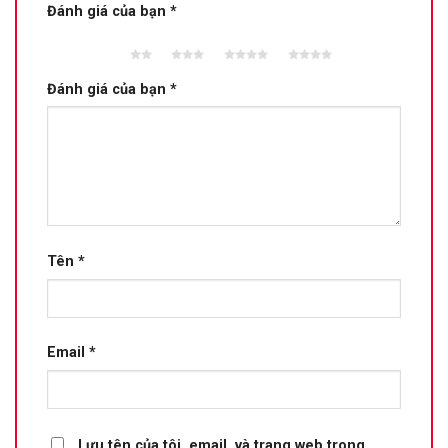
Đánh giá của bạn
*
2 trên
3 trên 5
4 trên 5
5 trên 5
5 sao
sao
sao
sao
Đánh giá của bạn
*
Tên
*
Email
*
Lưu tên của tôi, email, và trang web trong