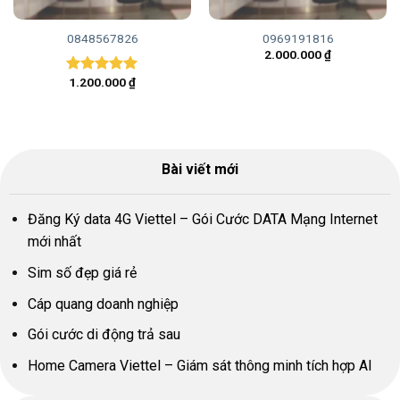
0848567826
0969191816
2.000.000
₫
1.200.000
₫
Được xếp
hạng
5.00
5 sao
Bài viết mới
Đăng Ký data 4G Viettel – Gói Cước DATA Mạng Internet
mới nhất
Sim số đẹp giá rẻ
Cáp quang doanh nghiệp
Gói cước di động trả sau
Home Camera Viettel – Giám sát thông minh tích hợp AI