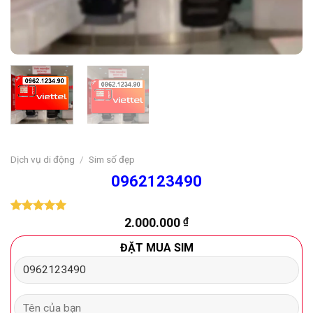
Dịch vụ di động
/
Sim số đẹp
0962123490
2.000.000
₫
5.00
1
trên 5
dựa trên
đánh giá
ĐẶT MUA SIM