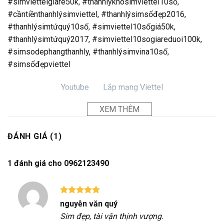
#simviettelgiare50k, #thanhlýkhosimviettel10số,
#cầntiềnthanhlýsimviettel, #thanhlýsimsốđẹp2016,
#thanhlýsimtứquý10số, #simviettel10sốgiá50k,
#thanhlýsimtứquý2017, #simviettel10sogiareduoi100k,
#simsodephangthanhly, #thanhlýsimvina10số,
#simsốđẹpviettel
Youtube
Lắp mạng Viettel
XEM THÊM
ĐÁNH GIÁ (1)
1 đánh giá cho
0962123490
Được xếp
nguyễn văn quý
hạng
5
5
Sim đẹp, tài vận thịnh vượng.
sao