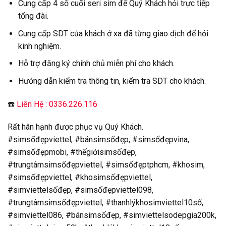
Cung cấp 4 số cuối seri sim để Quý Khách hỏi trực tiếp
tổng đài.
Cung cấp SDT của khách ở xa đã từng giao dịch để hỏi
kinh nghiệm.
Hỗ trợ đăng ký chính chủ miễn phí cho khách.
Hướng dẫn kiểm tra thông tin, kiểm tra SDT cho khách.
☎️
Liên Hệ : 0336.226.116
Rất hân hạnh được phục vụ Quý Khách.
#simsốđẹpviettel, #bánsimsốđẹp, #simsốđẹpvina,
#simsốđẹpmobi, #thếgiớisimsốđẹp,
#trungtâmsimsốđẹpviettel, #simsốđẹptphcm, #khosim,
#simsốđẹpviettel, #khosimsốđẹpviettel,
#simviettelsốđẹp, #simsốđẹpviettel098,
#trungtâmsimsốđẹpviettel, #thanhlýkhosimviettel10số,
#simviettel086, #bánsimsốđẹp, #simviettelsodepgia200k,