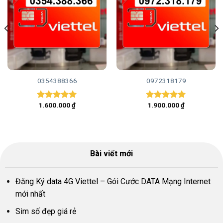
0354388366
0972318179
1.600.000
₫
1.900.000
₫
Được xếp
Được xếp
hạng
5.00
hạng
5.00
5 sao
5 sao
Bài viết mới
Đăng Ký data 4G Viettel – Gói Cước DATA Mạng Internet
mới nhất
Sim số đẹp giá rẻ