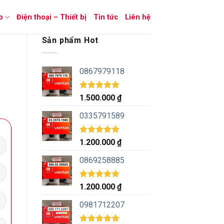
p
Điện thoại – Thiết bị
Tin tức
Liên hệ
Sản phẩm Hot
0867979118
Được xếp
1.500.000
₫
hạng
5.00
5 sao
0335791589
Được xếp
1.200.000
₫
hạng
5.00
5 sao
0869258885
Được xếp
1.200.000
₫
hạng
5.00
5 sao
0981712207