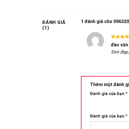
1 đánh giá cho
096320
ĐÁNH GIÁ
(1)
Được xế
đào văn
hạng
5
Sim đẹp,
sao
Thêm một đánh g
Đánh giá của bạn
*
Đánh giá của bạn
*