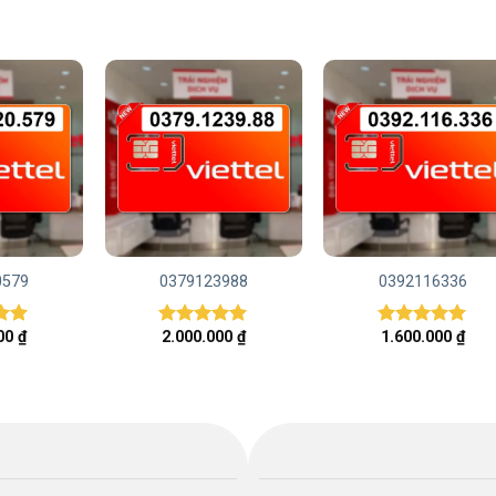
0579
0379123988
0392116336
000
₫
2.000.000
₫
1.600.000
₫
ếp
Được xếp
Được xếp
00
hạng
5.00
hạng
5.00
5 sao
5 sao