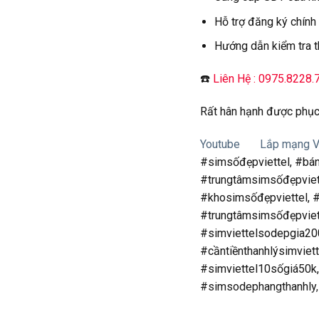
Hỗ trợ đăng ký chính
Hướng dẫn kiểm tra t
☎️
Liên Hệ : 0975.8228.
Rất hân hạnh được phục
Youtube
Lắp mạng Vi
#simsốđẹpviettel, #bá
#trungtâmsimsốđẹpviet
#khosimsốđẹpviettel, #
#trungtâmsimsốđẹpviett
#simviettelsodepgia200
#cầntiềnthanhlýsimviet
#simviettel10sốgiá50k,
#simsodephangthanhly,