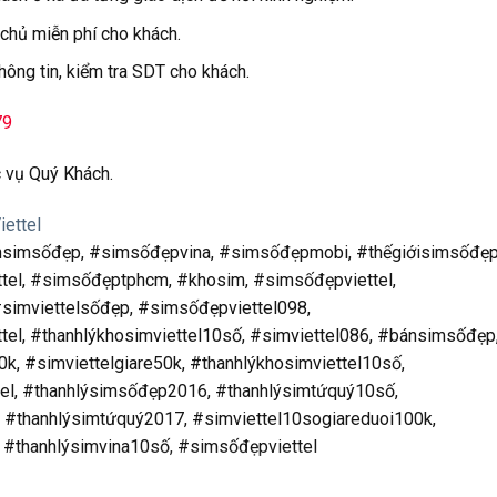
 chủ miễn phí cho khách.
hông tin, kiểm tra SDT cho khách.
79
 vụ Quý Khách.
ettel
nsimsốđẹp, #simsốđẹpvina, #simsốđẹpmobi, #thếgiớisimsốđẹp
tel, #simsốđẹptphcm, #khosim, #simsốđẹpviettel,
simviettelsốđẹp, #simsốđẹpviettel098,
el, #thanhlýkhosimviettel10số, #simviettel086, #bánsimsốđẹp
k, #simviettelgiare50k, #thanhlýkhosimviettel10số,
tel, #thanhlýsimsốđẹp2016, #thanhlýsimtứquý10số,
 #thanhlýsimtứquý2017, #simviettel10sogiareduoi100k,
 #thanhlýsimvina10số, #simsốđẹpviettel