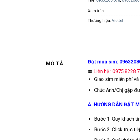
Thẻ:
0963.208.078
,
09632080
Xem trên:
Thương hiệu:
Viettel
Đặt mua sim: 0963208
MÔ TẢ
☎️
Liên hệ : 0975.8228.
Giao sim miễn phí và
Chúc Anh/Chị gặp đư
A. HƯỚNG DẪN ĐẶT M
Bước 1: Quý khách tì
Bước 2: Click trực t