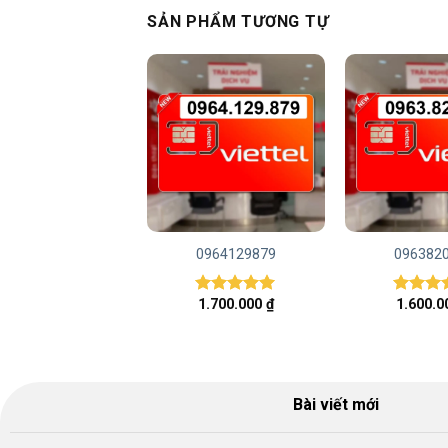
SẢN PHẨM TƯƠNG TỰ
0868161779
0964129879
096382
2.000.000
₫
1.700.000
₫
1.600.
Được xếp
Được xếp
Được x
hạng
5.00
hạng
5.00
hạng
5.
5 sao
5 sao
5 sao
Bài viết mới