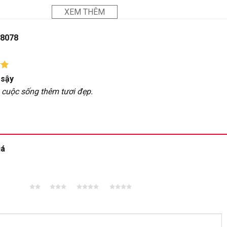
XEM THÊM
8078
p
 sậy
5
 cuộc sống thêm tươi đẹp.
iá
2 trên
3 trên 5
4 trên 5
5 trên 5
5 sao
sao
sao
sao