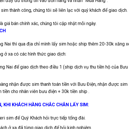
ền đầy đủ thông tin vào đơn hàng và nhấn "Mua Hàng".
 sim thành công, chúng tôi sẽ liên lạc với quý khách để giao dịch.
à giá bán chính xác, chúng tôi cập nhật mỗi ngày.
ỊCH
 Nai thì qua địa chỉ mình lấy sim hoặc ship thêm 20-30k xăng x
g ở xa có các hình thức giao dịch:
g Nai để giao dịch theo điều 1 (ship dịch vụ thu tiền hộ của Bưu
hàng nhận được sim thanh toán tiền với Bưu Điện, nhận được sim
 tiền cho nhân viên bưu điện + 30k tiền ship .
N, KHI KHÁCH HÀNG CHẮC CHẮN LẤY SIM:
ri sim để Quý Khách hỏi trực tiếp tổng đài.
ch ở xa đã từng giao dịch để hỏi kinh nghiệm.