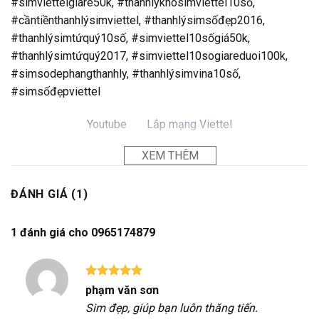
#simviettelgiare50k, #thanhlýkhosimviettel10số,
#cầntiềnthanhlýsimviettel, #thanhlýsimsốđẹp2016,
#thanhlýsimtứquý10số, #simviettel10sốgiá50k,
#thanhlýsimtứquý2017, #simviettel10sogiareduoi100k,
#simsodephangthanhly, #thanhlýsimvina10số,
#simsốđẹpviettel
Youtube
Lắp mạng Viettel
XEM THÊM
ĐÁNH GIÁ (1)
1 đánh giá cho
0965174879
Được xếp
phạm văn sơn
hạng
5
5
Sim đẹp, giúp bạn luôn thăng tiến.
sao