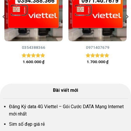
0354388366
0971407679
1.600.000
₫
1.700.000
₫
Được xếp
Được xếp
hạng
5.00
hạng
5.00
5 sao
5 sao
Bài viết mới
Đăng Ký data 4G Viettel – Gói Cước DATA Mạng Internet
mới nhất
Sim số đẹp giá rẻ