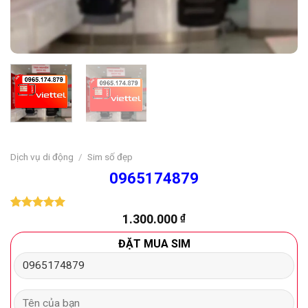
Dịch vụ di động
/
Sim số đẹp
0965174879
1.300.000
₫
5.00
1
trên 5
dựa trên
đánh giá
ĐẶT MUA SIM