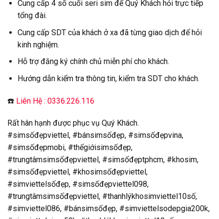
Cung cấp 4 số cuối seri sim để Quý Khách hỏi trực tiếp
tổng đài.
Cung cấp SDT của khách ở xa đã từng giao dịch để hỏi
kinh nghiệm.
Hỗ trợ đăng ký chính chủ miễn phí cho khách.
Hướng dẫn kiểm tra thông tin, kiểm tra SDT cho khách.
☎️
Liên Hệ : 0336.226.116
Rất hân hạnh được phục vụ Quý Khách.
#simsốđẹpviettel, #bánsimsốđẹp, #simsốđẹpvina,
#simsốđẹpmobi, #thếgiớisimsốđẹp,
#trungtâmsimsốđẹpviettel, #simsốđẹptphcm, #khosim,
#simsốđẹpviettel, #khosimsốđẹpviettel,
#simviettelsốđẹp, #simsốđẹpviettel098,
#trungtâmsimsốđẹpviettel, #thanhlýkhosimviettel10số,
#simviettel086, #bánsimsốđẹp, #simviettelsodepgia200k,