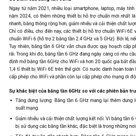
Ngay từ năm 2021, nhiều loại smartphone, laptop, máy tính
năm 2024, có thêm những thiết bị hỗ trợ chuẩn mới nhất là
nhanh, băng thông rộng hơn, giảm nhiễu và cải thiện chất lượng
Chỉ có điều, cho đến nay, các thiết bị hỗ trợ chuẩn WiFi 6
chuẩn WiFi 6 (hỗ trợ 2 băng tần 2.4 GHz và 5 GHz). Bởi lẽ, 
Tuy nhiên, băng tần 6 GHz vẫn chưa được quy hoạch cấp p
rãi. Trong khi đó, băng tần 6 GHz đang ngày càng có nhu cầu
định mở băng tần 6GHz cho WiFi và hơn 20 quốc gia bắt đầu
1,4 tỉ thiết bị WiFi 6E trên thế giới. Có nước dành hoàn to
cấp phép cho WiFi và phần còn lại cấp phép cho mạng di độ
Sự khác biệt của băng tần 6GHz so với các phiên bản tr
Tăng dung lượng: Băng tần 6 GHz mang lại thêm dung lư
suất mạng.
Giảm nhiễu và cải thiện chất lượng kết nối: Vì băng tần 6
bị sử dụng các băng tần khác, đặc biệt là trong những nơ