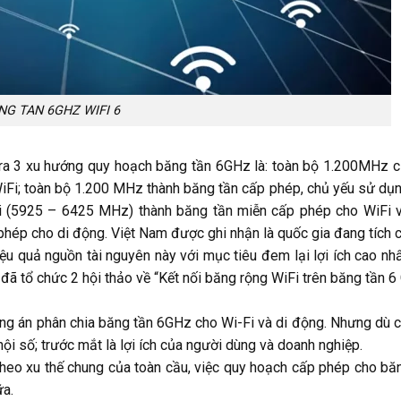
NG TAN 6GHZ WIFI 6
a ra 3 xu hướng quy hoạch băng tần 6GHz là: toàn bộ 1.200MHz 
iFi; toàn bộ 1.200 MHz thành băng tần cấp phép, chủ yếu sử dụ
ới (5925 – 6425 MHz) thành băng tần miễn cấp phép cho WiFi
hép cho di động. Việt Nam được ghi nhận là quốc gia đang tích 
u quả nguồn tài nguyên này với mục tiêu đem lại lợi ích cao nh
ã tổ chức 2 hội thảo về “Kết nối băng rộng WiFi trên băng tần 6
ng án phân chia băng tần 6GHz cho Wi-Fi và di động. Nhưng dù 
ội số; trước mắt là lợi ích của người dùng và doanh nghiệp.
 theo xu thế chung của toàn cầu, việc quy hoạch cấp phép cho b
ữa.