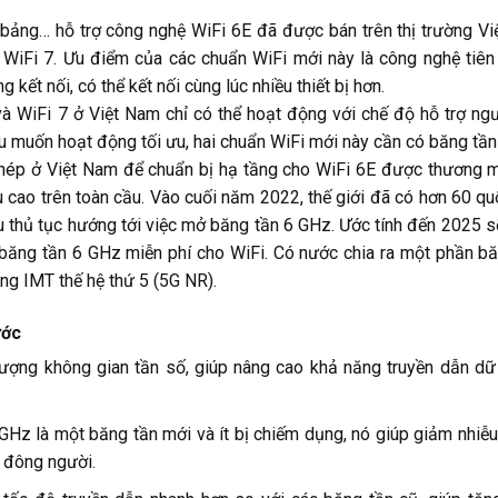
 bảng… hỗ trợ công nghệ WiFi 6E đã được bán trên thị trường V
 WiFi 7. Ưu điểm của các chuẩn WiFi mới này là công nghệ tiên 
 kết nối, có thể kết nối cùng lúc nhiều thiết bị hơn.
E và WiFi 7 ở Việt Nam chỉ có thể hoạt động với chế độ hỗ trợ n
nếu muốn hoạt động tối ưu, hai chuẩn WiFi mới này cần có băng tầ
hép ở Việt Nam để chuẩn bị hạ tầng cho WiFi 6E được thương m
 cao trên toàn cầu. Vào cuối năm 2022, thế giới đã có hơn 60 qu
 thủ tục hướng tới việc mở băng tần 6 GHz. Ước tính đến 2025 
àn băng tần 6 GHz miễn phí cho WiFi. Có nước chia ra một phần b
ng IMT thế hệ thứ 5 (5G NR).
ước
ợng không gian tần số, giúp nâng cao khả năng truyền dẫn dữ 
 GHz là một băng tần mới và ít bị chiếm dụng, nó giúp giảm nhiễu 
i đông người.