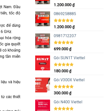
Được xếp
1.200.000
₫
iệt Nam. Đầu
hạng
5.00
5 sao
tiến, tốc độ
0869258885
gược để dùng
Được xếp
1.200.000
₫
hạng
5.00
n 6 GHz.
5 sao
0981712207
ại hóa rộng
ốc gia quyết
Được xếp
699.000
₫
sẽ có khoảng
hạng
5.00
ăng tần miễn
5 sao
Gói SUN1T Viettel
Được xếp
180.000
₫
hạng
5.00
5 sao
Gói V300X Viettel
liệu và hiệu
Được xếp
300.000
₫
hạng
5.00
từ các thiết
5 sao
Gói N400 Viettel