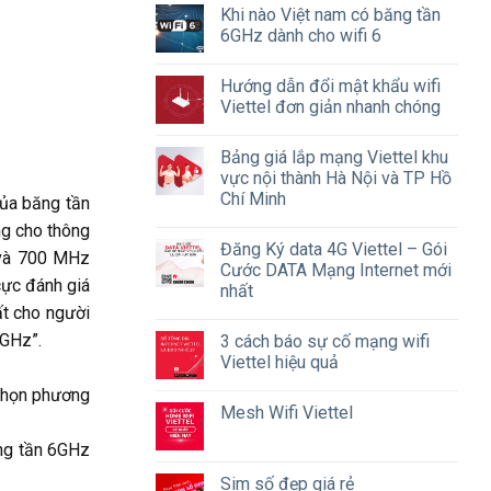
Khi nào Việt nam có băng tần
6GHz dành cho wifi 6
Hướng dẫn đổi mật khẩu wifi
Viettel đơn giản nhanh chóng
Bảng giá lắp mạng Viettel khu
vực nội thành Hà Nội và TP Hồ
Chí Minh
của băng tần
ng cho thông
Đăng Ký data 4G Viettel – Gói
 và 700 MHz
Cước DATA Mạng Internet mới
cực đánh giá
nhất
ất cho người
 GHz”.
3 cách báo sự cố mạng wifi
Viettel hiệu quả
chọn phương
Mesh Wifi Viettel
ăng tần 6GHz
Sim số đẹp giá rẻ