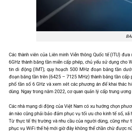
BA
Các thành viên của Liên minh Viễn thông Quốc tế (ITU) đư
6GHz thành băng tần miễn cấp phép, chủ yếu sử dụng cho W
tin di động (IMT); quy hoạch 500 MHz đoạn băng tần dư
đoạn băng tần trên (6425 – 7125 MHz) thành băng tần cấp p
phổ tần số 6 GHz và xem xét các phương án để khai thác hiệ
dùng. Ngay trong năm 2022, cơ quan quản lý cấp trung ương đ
Các nhà mạng di động của Việt Nam có xu hướng chọn phươ
án nào cũng phải bảo đảm phục vụ tối ưu cho kinh tế số, xã h
Từ thực tế thị trường và nhu cầu của người dùng, cũng như
phục vụ WiFi thế hệ mới giờ đây không thể chần chừ được n