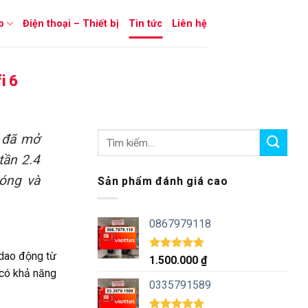
p
Điện thoại – Thiết bị
Tin tức
Liên hệ
i 6
a đã mở
tần 2.4
sóng và
Sản phẩm đánh giá cao
0867979118
 dao động từ
Được xếp
1.500.000
₫
hạng
5.00
có khả năng
5 sao
0335791589