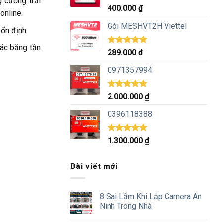
g cường trải
Được xếp
400.000
₫
online.
hạng
5.00
5 sao
Gói MESHVT2H Viettel
 ổn định.
các băng tần
Được xếp
289.000
₫
hạng
5.00
5 sao
0971357994
Được xếp
2.000.000
₫
hạng
5.00
5 sao
0396118388
Được xếp
1.300.000
₫
hạng
5.00
5 sao
Bài viết mới
8 Sai Lầm Khi Lắp Camera An
Ninh Trong Nhà