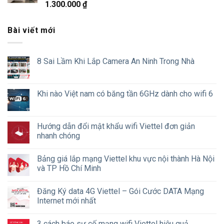
Được xếp
1.300.000
₫
hạng
5.00
5 sao
Bài viết mới
8 Sai Lầm Khi Lắp Camera An Ninh Trong Nhà
Khi nào Việt nam có băng tần 6GHz dành cho wifi 6
Hướng dẫn đổi mật khẩu wifi Viettel đơn giản
nhanh chóng
Bảng giá lắp mạng Viettel khu vực nội thành Hà Nội
và TP Hồ Chí Minh
Đăng Ký data 4G Viettel – Gói Cước DATA Mạng
Internet mới nhất
3 cách báo sự cố mạng wifi Viettel hiệu quả