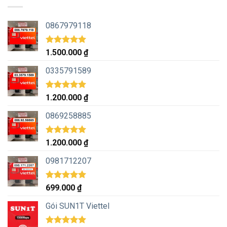
0867979118
Được xếp
1.500.000
₫
hạng
5.00
5 sao
0335791589
Được xếp
1.200.000
₫
hạng
5.00
5 sao
0869258885
Được xếp
1.200.000
₫
hạng
5.00
5 sao
0981712207
Được xếp
699.000
₫
hạng
5.00
5 sao
Gói SUN1T Viettel