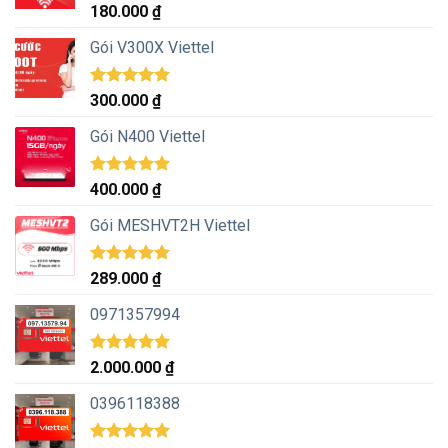
Được xếp
180.000
₫
hạng
5.00
5 sao
Gói V300X Viettel
Được xếp
300.000
₫
hạng
5.00
5 sao
Gói N400 Viettel
Được xếp
400.000
₫
hạng
5.00
5 sao
Gói MESHVT2H Viettel
Được xếp
289.000
₫
hạng
5.00
5 sao
0971357994
Được xếp
2.000.000
₫
hạng
5.00
5 sao
0396118388