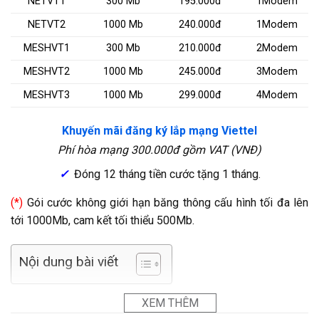
NETVT1
300 Mb
195.000đ
1Modem
NETVT2
1000 Mb
240.000đ
1Modem
MESHVT1
300 Mb
210.000đ
2Modem
MESHVT2
1000 Mb
245.000đ
3Modem
MESHVT3
1000 Mb
299.000đ
4Modem
Khuyến mãi đăng ký lắp mạng Viettel
Phí hòa mạng 300.000đ gồm VAT (VNĐ)
✓
Đóng 12 tháng tiền cước tặng 1 tháng.
(*)
Gói cước không giới hạn băng thông cấu hình tối đa lên
tới 1000Mb, cam kết tối thiểu 500Mb.
Nội dung bài viết
XEM THÊM