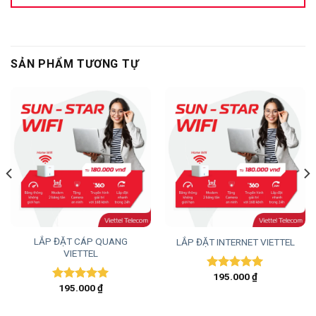
SẢN PHẨM TƯƠNG TỰ
LẮP ĐẶT CÁP QUANG
LẮP ĐẶT INTERNET VIETTEL
VIETTEL
195.000
₫
Được xếp
195.000
₫
hạng
5.00
Được xếp
5 sao
hạng
5.00
5 sao