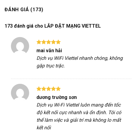
ĐÁNH GIÁ (173)
173 đánh giá cho
LẮP ĐẶT MẠNG VIETTEL
Được xếp
mai văn hải
hạng
5
5
Dịch vụ WiFi Viettel nhanh chóng, không
sao
gặp trục trặc.
Được xếp
dương trường sơn
hạng
5
5
Dịch vụ Wi-Fi Viettel luôn mang đến tốc
sao
độ kết nối cực nhanh và ổn định. Tôi có
thể làm việc và giải trí mà không lo mất
kết nối