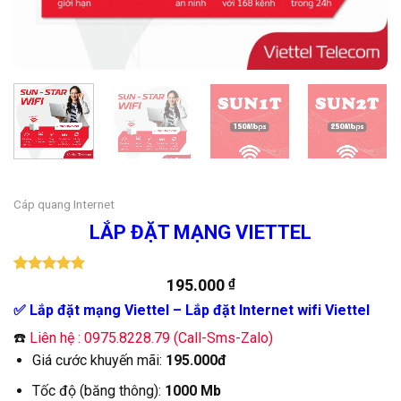
Cáp quang Internet
LẮP ĐẶT MẠNG VIETTEL
195.000
₫
5.00
172
trên 5
dựa trên
✅ Lắp đặt mạng Viettel – Lắp đặt Internet wifi Viettel
đánh giá
☎️
Liên hệ : 0975.8228.79 (Call-Sms-Zalo)
Giá cước khuyến mãi:
195.000đ
Tốc độ (băng thông):
1000 Mb