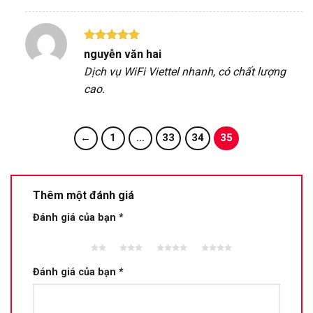
Được xếp
nguyễn văn hai
hạng
5
5
Dịch vụ WiFi Viettel nhanh, có chất lượng
sao
cao.
←
1
…
33
34
35
Thêm một đánh giá
Đánh giá của bạn
*
2 trên
3 trên 5
4 trên 5
5 trên 5
5 sao
sao
sao
sao
Đánh giá của bạn
*