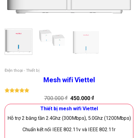
Điện thoại - Thiết bị
Mesh wifi Viettel
Giá
Giá
700.000
₫
450.000
₫
5.00
1
trên 5
dựa trên
gốc
hiện
đánh giá
Thiết bị mesh wifi Viettel
là:
tại
700.000 ₫.
là:
Hỗ trợ 2 băng tần 2.4Ghz (300Mbps), 5.0Ghz (1200Mbps)
450.000 ₫.
Chuẩn kết nối IEEE 802.11v và IEEE 802.11r