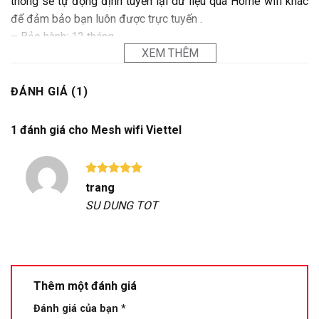
thống sẽ tự động định tuyến lại dữ liệu qua Home wifi khác
để đảm bảo bạn luôn được trực tuyến .
– Bảo hành: 12 tháng.
XEM THÊM
ĐÁNH GIÁ (1)
1 đánh giá cho
Mesh wifi Viettel
Được xếp
trang
hạng
5
5
SU DUNG TOT
sao
Thêm một đánh giá
Đánh giá của bạn
*