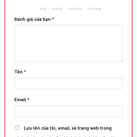
2 trên
3 trên 5
4 trên 5
5 trên 5
5 sao
sao
sao
sao
Đánh giá của bạn
*
Tên
*
Email
*
Lưu tên của tôi, email, và trang web trong