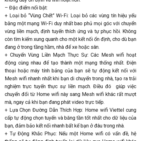
– Đặc điểm nổi bật:
+ Loại bỏ “Vùng Chết” Wi-Fi: Loại bỏ các vùng tín hiệu yếu
bằng một mạng Wi-Fi duy nhất bao phủ mọi góc với chuyển
vùng liền mạch, định tuyến thích ứng và tự phục hồi. Không
còn tìm kiếm xung quanh cho một kết nối ổn định, cho dù bạn
đang ở trong tầng hầm, nhà để xe hoặc sân.
+ Chuyển Vùng Liền Mạch Thực Sự: Các Mesh wifi hoạt
động cùng nhau để tạo thành một mạng thống nhất. Điện
thoại hoặc máy tính bảng của bạn sẽ tự động kết nối với
Mesh wifi nhanh nhất khi bạn di chuyển trong nhà, tạo ra trải
nghiệm trực tuyến thực sự liền mạch. Điều đó giúp việc
chuyển đổi từ Home wifi này sang Mesh wifi khác rất mượt
mà, ngay cả khi bạn đang phát video trực tiếp.
+ Lựa Chọn Đường Dẫn Thích Hợp: Home wifi Viettel cung
cấp tự động chọn tuyến và băng tần tốt nhất cho dữ liệu của
bạn, đảm bảo kết nối nhanh bất kể bạn ở đâu trong nhà.
+ Tự Động Khắc Phục: Nếu một Home wifi có vấn đề, hệ