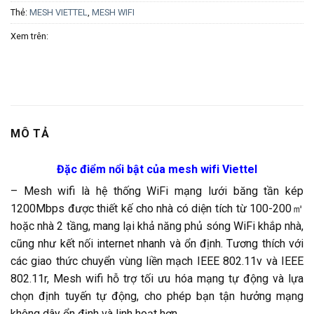
Thẻ:
MESH VIETTEL
,
MESH WIFI
Xem trên:
MÔ TẢ
Đặc điểm nổi bật của mesh wifi Viettel
– Mesh wifi là hệ thống WiFi mạng lưới băng tần kép
1200Mbps được thiết kế cho nhà có diện tích từ 100-200㎡
hoặc nhà 2 tầng, mang lại khả năng phủ sóng WiFi khắp nhà,
cũng như kết nối internet nhanh và ổn định. Tương thích với
các giao thức chuyển vùng liền mạch IEEE 802.11v và IEEE
802.11r, Mesh wifi hỗ trợ tối ưu hóa mạng tự động và lựa
chọn định tuyến tự động, cho phép bạn tận hưởng mạng
không dây ổn định và linh hoạt hơn.