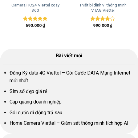
Camera HC24 Viettel xoay
Thiết bị định vị thông minh
360
VTAG Viettel
690.000
₫
990.000
₫
Được xếp
Được
hạng
5.00
xếp hạng
5 sao
4.00
5
sao
Bài viết mới
Đăng Ký data 4G Viettel – Gói Cước DATA Mạng Internet
mới nhất
Sim số đẹp giá rẻ
Cáp quang doanh nghiệp
Gói cước di động trả sau
Home Camera Viettel – Giám sát thông minh tích hợp AI