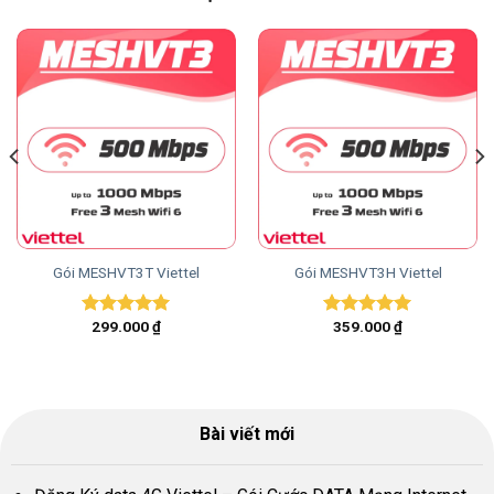
Gói MESHVT3T Viettel
Gói MESHVT3H Viettel
299.000
₫
359.000
₫
Được xếp
Được xếp
hạng
5.00
hạng
5.00
5 sao
5 sao
Bài viết mới