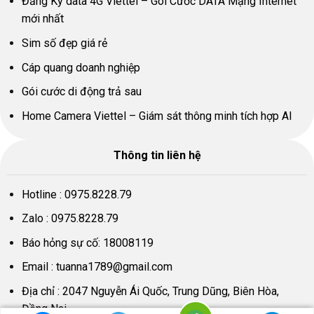
Đăng Ký data 4G Viettel – Gói Cước DATA Mạng Internet
mới nhất
Sim số đẹp giá rẻ
Cáp quang doanh nghiệp
Gói cước di động trả sau
Home Camera Viettel – Giám sát thông minh tích hợp AI
Thông tin liên hệ
Hotline :
0975.8228.79
Zalo :
0975.8228.79
Báo hỏng sự cố:
18008119
Email :
tuanna1789@gmail.com
Địa chỉ : 2047 Nguyễn Ái Quốc, Trung Dũng, Biên Hòa,
Đồng Nai