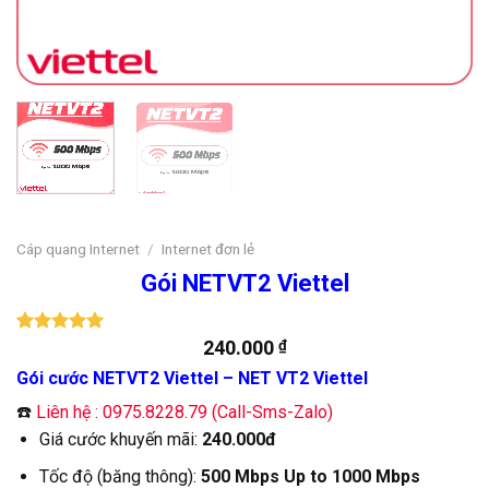
Cáp quang Internet
/
Internet đơn lẻ
Gói NETVT2 Viettel
240.000
₫
5.00
1
trên 5
dựa trên
Gói cước NETVT2 Viettel – NET VT2 Viettel
đánh giá
☎️
Liên hệ : 0975.8228.79 (Call-Sms-Zalo)
Giá cước khuyến mãi:
240.000đ
Tốc độ (băng thông):
500 Mbps Up to 1000 Mbps