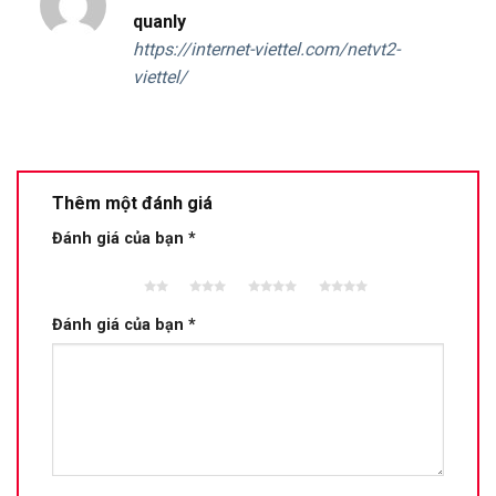
Được xếp
quanly
hạng
5
5
https://internet-viettel.com/netvt2-
sao
viettel/
Thêm một đánh giá
Đánh giá của bạn
*
2 trên
3 trên 5
4 trên 5
5 trên 5
5 sao
sao
sao
sao
Đánh giá của bạn
*