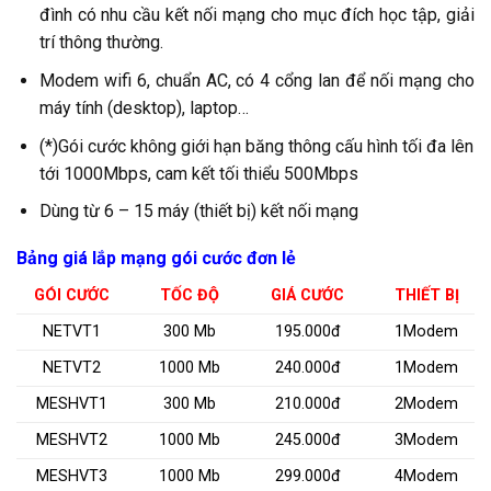
đình có nhu cầu kết nối mạng cho mục đích học tập, giải
trí thông thường.
Modem wifi 6, chuẩn AC, có 4 cổng lan để nối mạng cho
máy tính (desktop), laptop…
(*)Gói cước không giới hạn băng thông cấu hình tối đa lên
tới 1000Mbps, cam kết tối thiểu 500Mbps
Dùng từ 6 – 15 máy (thiết bị) kết nối mạng
Bảng giá lắp mạng gói cước đơn lẻ
GÓI CƯỚC
TỐC ĐỘ
GIÁ CƯỚC
THIẾT BỊ
NETVT1
300 Mb
195.000đ
1Modem
NETVT2
1000 Mb
240.000đ
1Modem
MESHVT1
300 Mb
210.000đ
2Modem
MESHVT2
1000 Mb
245.000đ
3Modem
MESHVT3
1000 Mb
299.000đ
4Modem