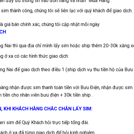
ền đầy đủ thông tin vào đơn hàng và nhấn "Mua Hàng".
 sim thành công, chúng tôi sẽ liên lạc với quý khách để giao dịch.
à giá bán chính xác, chúng tôi cập nhật mỗi ngày.
ỊCH
 Nai thì qua địa chỉ mình lấy sim hoặc ship thêm 20-30k xăng x
g ở xa có các hình thức giao dịch:
g Nai để giao dịch theo điều 1 (ship dịch vụ thu tiền hộ của Bưu
hàng nhận được sim thanh toán tiền với Bưu Điện, nhận được sim
 tiền cho nhân viên bưu điện + 30k tiền ship .
N, KHI KHÁCH HÀNG CHẮC CHẮN LẤY SIM:
ri sim để Quý Khách hỏi trực tiếp tổng đài.
ch ở xa đã từng giao dịch để hỏi kinh nghiệm.