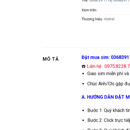
Thẻ:
0368.39.1118
,
03683911
Xem trên:
Thương hiệu:
Viettel
Đặt mua sim: 0368391
MÔ TẢ
☎️
Liên hệ : 0975.8228.
Giao sim miễn phí và
Chúc Anh/Chị gặp đư
A. HƯỚNG DẪN ĐẶT M
Bước 1: Quý khách tì
Bước 2: Click trực t