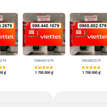
2679
0984401679
0965802579
000
₫
1.700.000
₫
1.700.000
₫
ếp
Được xếp
Được xếp
00
hạng
5.00
hạng
5.00
5 sao
5 sao