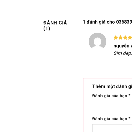
1 đánh giá cho
036839
ĐÁNH GIÁ
(1)
Được xế
nguyễn 
hạng
5
Sim đẹp,
sao
Thêm một đánh g
Đánh giá của bạn
*
Đánh giá của bạn
*