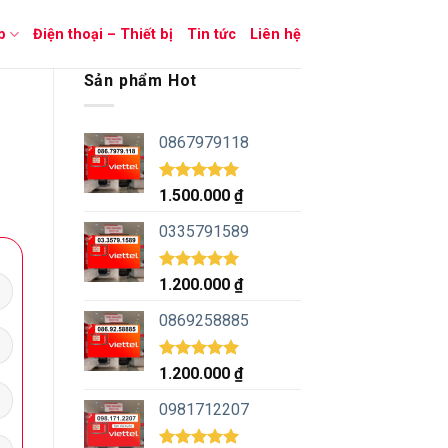
p
Điện thoại – Thiết bị
Tin tức
Liên hệ
Sản phẩm Hot
0867979118
Được xếp
1.500.000
₫
hạng
5.00
5 sao
0335791589
Được xếp
1.200.000
₫
hạng
5.00
5 sao
0869258885
Được xếp
1.200.000
₫
hạng
5.00
5 sao
0981712207