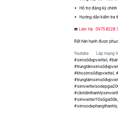
Hỗ trợ đăng ký chính
Hướng dẫn kiểm tra t
☎️
Liên Hệ : 0975.8228.
Rất hân hạnh được phục
Youtube
Lắp mạng Vi
#simsốđẹpviettel, #bá
#trungtâmsimsốđẹpviet
#khosimsốđẹpviettel, #
#trungtâmsimsốđẹpviett
#simviettelsodepgia200
#cầntiềnthanhlýsimviet
#simviettel10sốgiá50k,
#simsodephangthanhly,