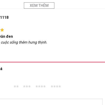
XEM THÊM
1118
p
văn đen
5
 cuộc sống thêm hưng thịnh.
iá
2 trên
3 trên 5
4 trên 5
5 trên 5
5 sao
sao
sao
sao