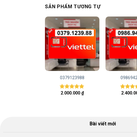
SẢN PHẨM TƯƠNG TỰ
0868161779
0379123988
098694
2.000.000
₫
2.000.000
₫
2.400.
Được xếp
Được xếp
Được x
hạng
5.00
hạng
5.00
hạng
5.
5 sao
5 sao
5 sao
Bài viết mới