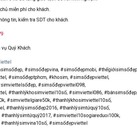
 chủ miễn phí cho khách.
hông tin, kiểm tra SDT cho khách.
79
 vụ Quý Khách.
ettel
nsimsốđẹp, #simsốđẹpvina, #simsốđẹpmobi, #thếgiớisimsốđẹp
tel, #simsốđẹptphcm, #khosim, #simsốđẹpviettel,
simviettelsốđẹp, #simsốđẹpviettel098,
el, #thanhlýkhosimviettel10số, #simviettel086, #bánsimsốđẹp
k, #simviettelgiare50k, #thanhlýkhosimviettel10số,
tel, #thanhlýsimsốđẹp2016, #thanhlýsimtứquý10số,
 #thanhlýsimtứquý2017, #simviettel10sogiareduoi100k,
 #thanhlýsimvina10số, #simsốđẹpviettel