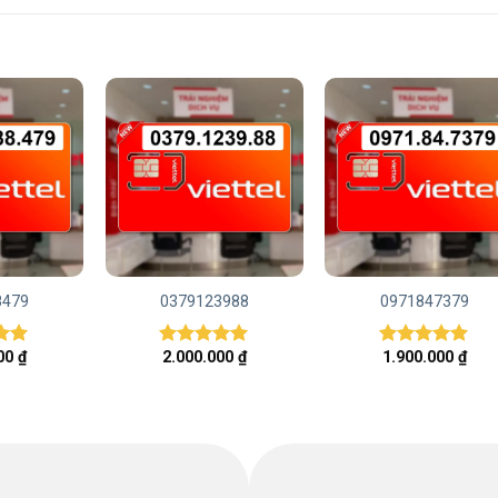
8479
0379123988
0971847379
000
₫
2.000.000
₫
1.900.000
₫
ếp
Được xếp
Được xếp
00
hạng
5.00
hạng
5.00
5 sao
5 sao