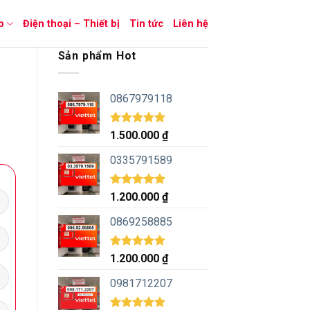
p
Điện thoại – Thiết bị
Tin tức
Liên hệ
Sản phẩm Hot
0867979118
Được xếp
1.500.000
₫
hạng
5.00
5 sao
0335791589
Được xếp
1.200.000
₫
hạng
5.00
5 sao
0869258885
Được xếp
1.200.000
₫
hạng
5.00
5 sao
0981712207