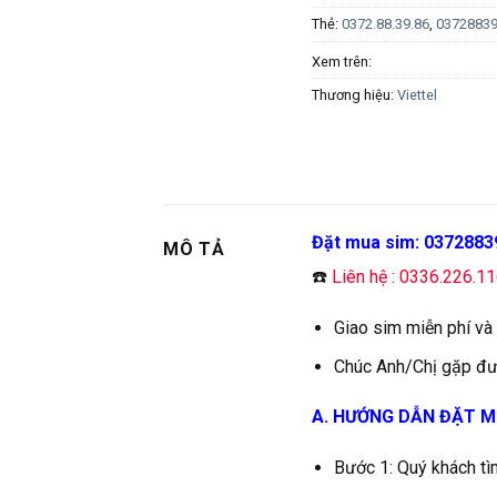
Thẻ:
0372.88.39.86
,
0372883
Xem trên:
Thương hiệu:
Viettel
Đặt mua sim: 0372883
MÔ TẢ
☎️
Liên hệ : 0336.226.1
Giao sim miễn phí và
Chúc Anh/Chị gặp đư
A. HƯỚNG DẪN ĐẶT M
Bước 1: Quý khách tì