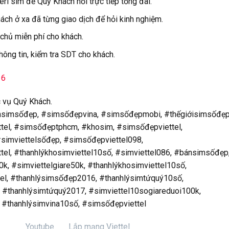
ri sim để Quý Khách hỏi trực tiếp tổng đài.
ch ở xa đã từng giao dịch để hỏi kinh nghiệm.
 chủ miễn phí cho khách.
hông tin, kiểm tra SDT cho khách.
16
 vụ Quý Khách.
nsimsốđẹp, #simsốđẹpvina, #simsốđẹpmobi, #thếgiớisimsốđẹp
tel, #simsốđẹptphcm, #khosim, #simsốđẹpviettel,
simviettelsốđẹp, #simsốđẹpviettel098,
el, #thanhlýkhosimviettel10số, #simviettel086, #bánsimsốđẹp
k, #simviettelgiare50k, #thanhlýkhosimviettel10số,
tel, #thanhlýsimsốđẹp2016, #thanhlýsimtứquý10số,
 #thanhlýsimtứquý2017, #simviettel10sogiareduoi100k,
 #thanhlýsimvina10số, #simsốđẹpviettel
Youtube
Lắp mạng Viettel