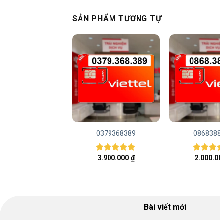
SẢN PHẨM TƯƠNG TỰ
0969081679
0379368389
086838
2.000.000
₫
3.900.000
₫
2.000.
Được xếp
Được xếp
Được x
hạng
5.00
hạng
5.00
hạng
5.
5 sao
5 sao
5 sao
Bài viết mới