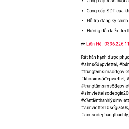
Cung cấp 4 số cuối se
Cung cấp SDT của khá
Hỗ trợ đăng ký chính
Hướng dẫn kiểm tra t
☎️
Liên Hệ : 0336.226.1
Rất hân hạnh được phục
#simsốđẹpviettel, #bá
#trungtâmsimsốđẹpviet
#khosimsốđẹpviettel, #
#trungtâmsimsốđẹpviett
#simviettelsodepgia200
#cầntiềnthanhlýsimviet
#simviettel10sốgiá50k,
#simsodephangthanhly,