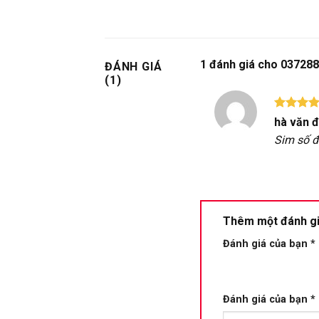
1 đánh giá cho
037288
ĐÁNH GIÁ
(1)
Được xế
hà văn 
hạng
5
Sim số đ
sao
Thêm một đánh g
Đánh giá của bạn
*
Đánh giá của bạn
*