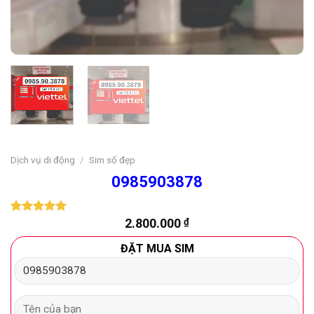
Dịch vụ di động
/
Sim số đẹp
0985903878
2.800.000
₫
5.00
1
trên 5
dựa trên
đánh giá
ĐẶT MUA SIM