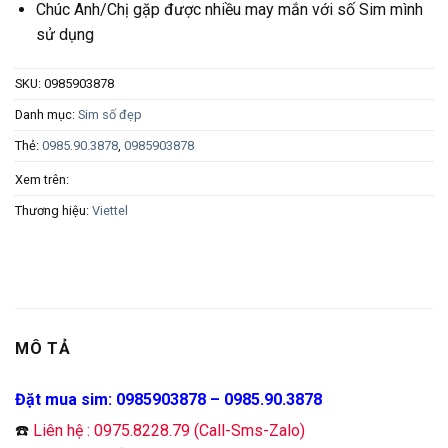
Chúc Anh/Chị gặp được nhiều may mắn với số Sim mình
sử dụng
SKU:
0985903878
Danh mục:
Sim số đẹp
Thẻ:
0985.90.3878
,
0985903878
Xem trên:
Thương hiệu:
Viettel
MÔ TẢ
Đặt mua sim: 0985903878 – 0985.90.3878
☎️
Liên hệ : 0975.8228.79 (Call-Sms-Zalo)