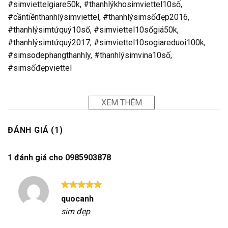
#simviettelgiare50k, #thanhlýkhosimviettel10số,
#cầntiềnthanhlýsimviettel, #thanhlýsimsốđẹp2016,
#thanhlýsimtứquý10số, #simviettel10sốgiá50k,
#thanhlýsimtứquý2017, #simviettel10sogiareduoi100k,
#simsodephangthanhly, #thanhlýsimvina10số,
#simsốđẹpviettel
XEM THÊM
ĐÁNH GIÁ (1)
1 đánh giá cho
0985903878
Được xếp
quocanh
hạng
5
5
sim đẹp
sao