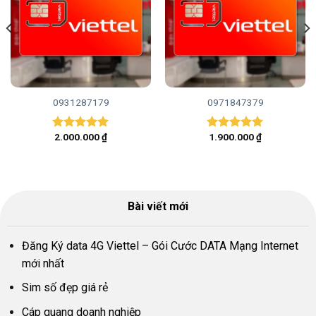
0931287179
0971847379
2.000.000
₫
1.900.000
₫
Được xếp
Được xếp
hạng
5.00
hạng
5.00
5 sao
5 sao
Bài viết mới
Đăng Ký data 4G Viettel – Gói Cước DATA Mạng Internet
mới nhất
Sim số đẹp giá rẻ
Cáp quang doanh nghiệp