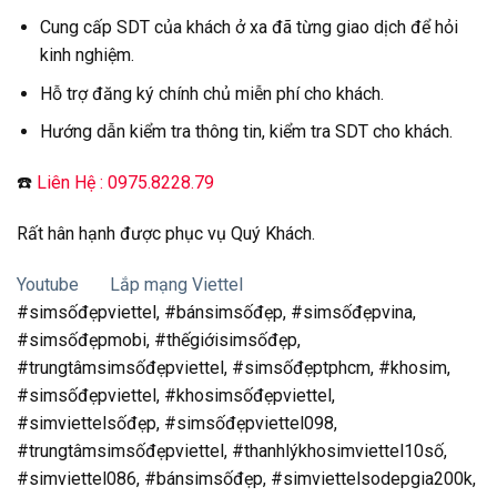
Cung cấp SDT của khách ở xa đã từng giao dịch để hỏi
kinh nghiệm.
Hỗ trợ đăng ký chính chủ miễn phí cho khách.
Hướng dẫn kiểm tra thông tin, kiểm tra SDT cho khách.
☎️
Liên Hệ : 0975.8228.79
Rất hân hạnh được phục vụ Quý Khách.
Youtube
Lắp mạng Viettel
#simsốđẹpviettel, #bánsimsốđẹp, #simsốđẹpvina,
#simsốđẹpmobi, #thếgiớisimsốđẹp,
#trungtâmsimsốđẹpviettel, #simsốđẹptphcm, #khosim,
#simsốđẹpviettel, #khosimsốđẹpviettel,
#simviettelsốđẹp, #simsốđẹpviettel098,
#trungtâmsimsốđẹpviettel, #thanhlýkhosimviettel10số,
#simviettel086, #bánsimsốđẹp, #simviettelsodepgia200k,