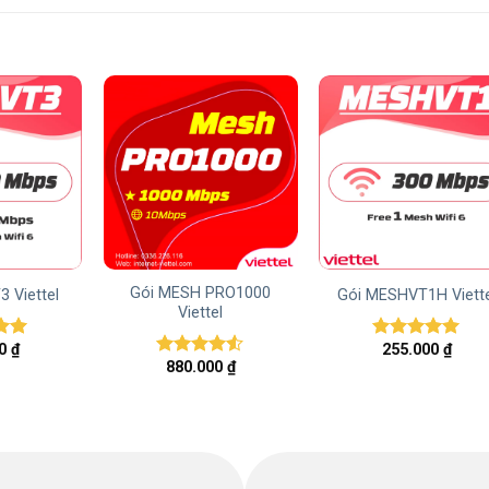
Gói MESH PRO1000
 Viettel
Gói MESHVT1H Viette
Viettel
00
₫
255.000
₫
ếp
Được xếp
880.000
₫
00
hạng
5.00
Được xếp
5 sao
hạng
4.50
5 sao