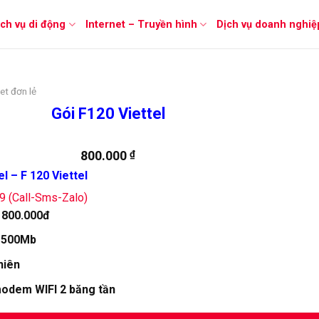
ịch vụ di động
Internet – Truyền hình
Dịch vụ doanh nghiệ
et đơn lẻ
Gói F120 Viettel
800.000
₫
l – F 120 Viettel
79 (Call-Sms-Zalo)
:
800.000đ
:
500Mb
hiên
 modem WIFI 2 băng tần