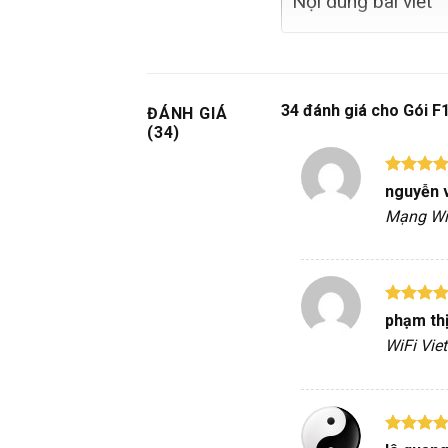
Nội dung bài viết
34 đánh giá cho
Gói F1
ĐÁNH GIÁ
(34)
Được xế
nguyễn 
hạng
5
Mạng WiF
sao
Được xế
phạm th
hạng
5
WiFi Vie
sao
Được xế