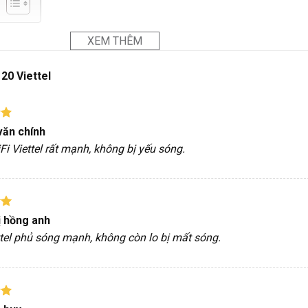
XEM THÊM
20 Viettel
p
văn chính
5
i Viettel rất mạnh, không bị yếu sóng.
p
ị hồng anh
5
ttel phủ sóng mạnh, không còn lo bị mất sóng.
p