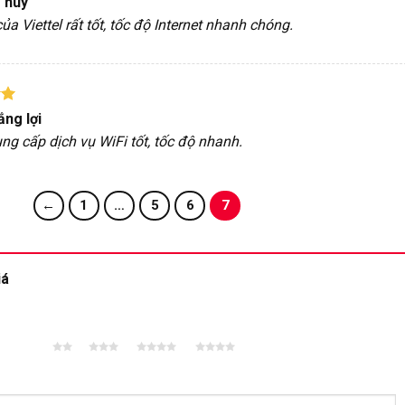
g huy
5
ủa Viettel rất tốt, tốc độ Internet nhanh chóng.
p
ng lợi
5
ung cấp dịch vụ WiFi tốt, tốc độ nhanh.
←
1
…
5
6
7
iá
2 trên
3 trên 5
4 trên 5
5 trên 5
5 sao
sao
sao
sao