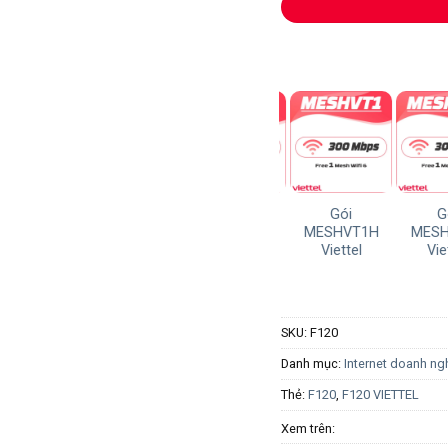
Gói
Gó
MESHVT1H
MESHV
Viettel
Viett
SKU:
F120
Danh mục:
Internet doanh ng
Thẻ:
F120
,
F120 VIETTEL
Xem trên: