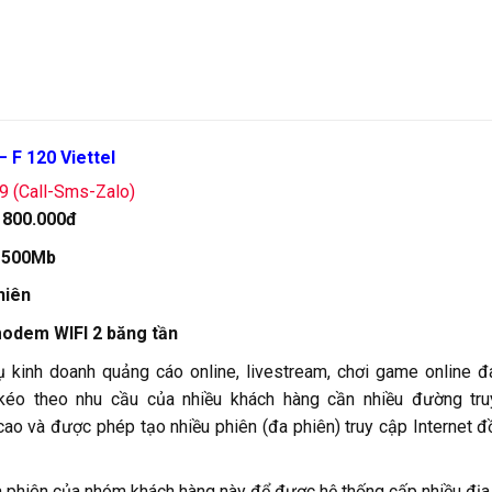
– F 120 Viettel
79 (Call-Sms-Zalo)
:
800.000đ
:
500Mb
hiên
 modem WIFI 2 băng tần
vụ kinh doanh quảng cáo online, livestream, chơi game online 
éo theo nhu cầu của nhiều khách hàng cần nhiều đường tru
cao và được phép tạo nhiều phiên (đa phiên) truy cập Internet 
 phiên của nhóm khách hàng này để được hệ thống cấp nhiều địa