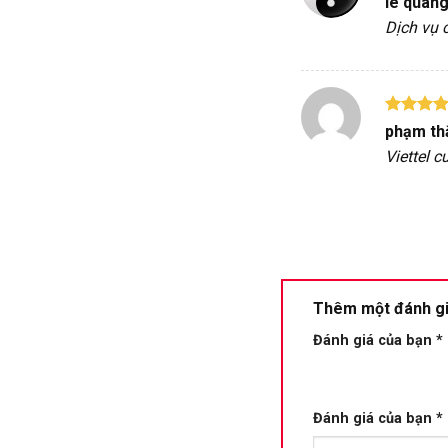
lê quan
hạng
5
Dịch vụ c
sao
Được xế
phạm thắ
hạng
5
Viettel c
sao
Thêm một đánh g
Đánh giá của bạn
*
Đánh giá của bạn
*