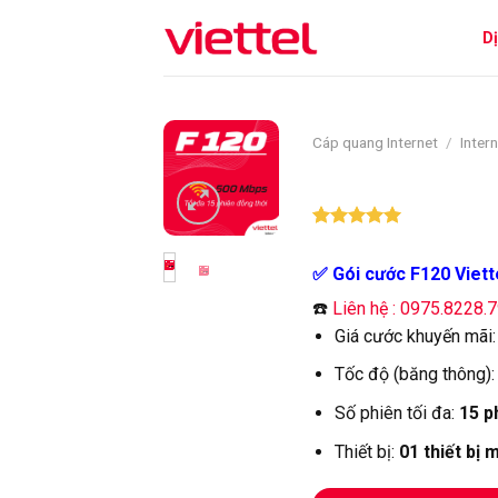
Skip
D
to
content
Cáp quang Internet
/
Intern
5.00
34
trên 5
dựa trên
✅ Gói cước F120 Viette
đánh giá
☎️
Liên hệ : 0975.8228.
Giá cước khuyến mãi
Tốc độ (băng thông)
Số phiên tối đa:
15 p
Thiết bị:
01 thiết bị