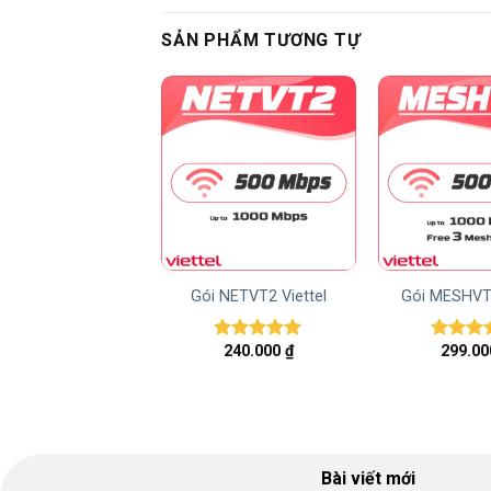
SẢN PHẨM TƯƠNG TỰ
NETVT1H Viettel
Gói NETVT2 Viettel
Gói MESHVT3
235.000
₫
240.000
₫
299.0
Được xếp
Được xếp
Được x
hạng
5.00
hạng
5.00
hạng
5.
5 sao
5 sao
5 sao
Bài viết mới