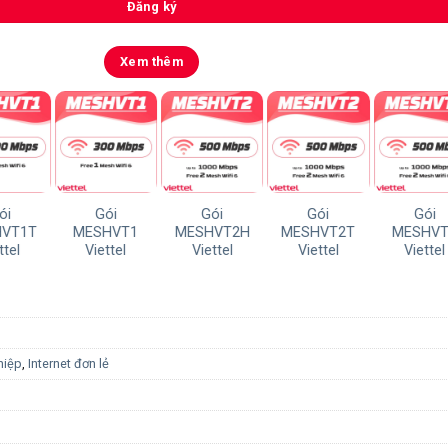
Đăng ký
Xem thêm
i
Gói
Gói
Gói
Gói
T1T
MESHVT1
MESHVT2H
MESHVT2T
MESHVT2
el
Viettel
Viettel
Viettel
Viettel
hiệp
,
Internet đơn lẻ