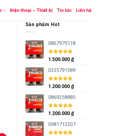
p
Điện thoại – Thiết bị
Tin tức
Liên hệ
Sản phẩm Hot
0867979118
Được xếp
1.500.000
₫
hạng
5.00
5 sao
0335791589
Được xếp
1.200.000
₫
hạng
5.00
5 sao
0869258885
Được xếp
1.200.000
₫
hạng
5.00
5 sao
0981712207