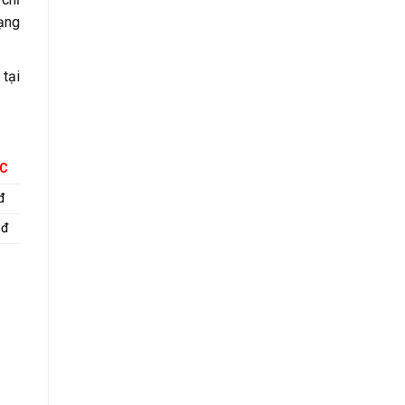
ạng
tại
ỚC
đ
0đ