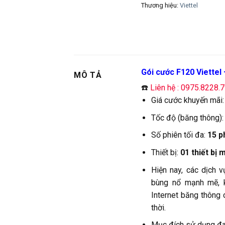
Thương hiệu:
Viettel
Gói cước F120 Viettel 
MÔ TẢ
☎️
Liên hệ : 0975.8228.
Giá cước khuyến mãi
Tốc độ (băng thông)
Số phiên tối đa:
15 p
Thiết bị:
01 thiết bị
Hiện nay, các dịch 
bùng nổ mạnh mẽ, k
Internet băng thông 
thời.
Mục đích sử dụng đa