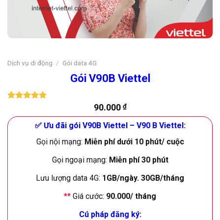
Dịch vụ di động
/
Gói data 4G
Gói V90B Viettel
90.000
₫
5.00
2
trên 5
dựa trên
đánh giá
✅ Ưu đãi gói V90B Viettel – V90 B Viettel:
Gọi nội mạng:
Miễn phí dưới 10 phút/ cuộc
Gọi ngoại mạng:
Miễn phí 30 phút
Lưu lượng data 4G:
1GB/ngày. 30GB/tháng
**
Giá cước:
90.000/ tháng
Cú pháp đăng ký: