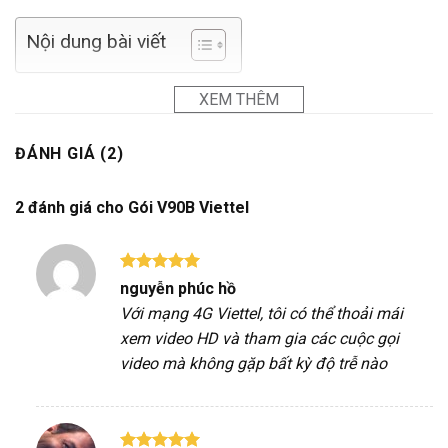
Nội dung bài viết
XEM THÊM
ĐÁNH GIÁ (2)
2 đánh giá cho
Gói V90B Viettel
Được xếp
nguyễn phúc hồ
hạng
5
5
Với mạng 4G Viettel, tôi có thể thoải mái
sao
xem video HD và tham gia các cuộc gọi
video mà không gặp bất kỳ độ trễ nào