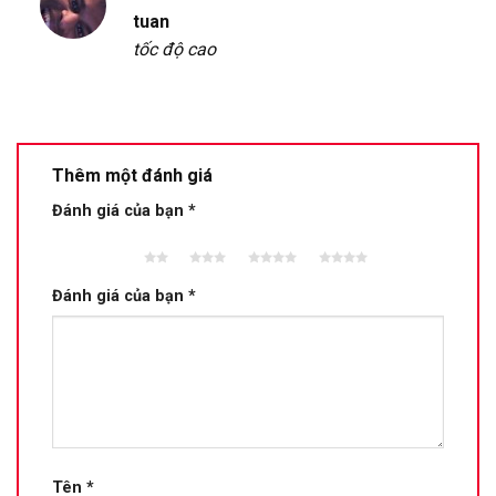
Được xếp
tuan
hạng
5
5
tốc độ cao
sao
Thêm một đánh giá
Đánh giá của bạn
*
2 trên
3 trên 5
4 trên 5
5 trên 5
5 sao
sao
sao
sao
Đánh giá của bạn
*
Tên
*