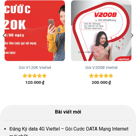
Gói V120K Viettel
Gói V200B Viettel
120.000
₫
200.000
₫
Được xếp
Được xếp
hạng
5.00
hạng
5.00
5 sao
5 sao
Bài viết mới
Đăng Ký data 4G Viettel – Gói Cước DATA Mạng Internet