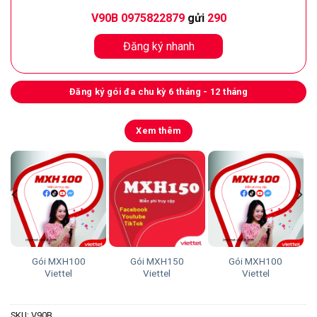
V90B 0975822879
gửi
290
Đăng ký nhanh
Đăng ký gói đa chu kỳ 6 tháng - 12 tháng
Xem thêm
Gói MXH100
Gói MXH150
Gói MXH100
Gói C
Viettel
Viettel
Viettel
SKU:
V90B