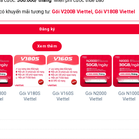
á cước:
300.000/ tháng
. Miễn phí cước thuê bao
 có khuyến mãi tương tư:
Gói V200B Viettel
,
Gói V180B Viettel
Đăng ký
Xem thêm
300
Gói V180S
Gói V160S
Gói N2000
Gói N100
el
Viettel
Viettel
Viettel
Viettel