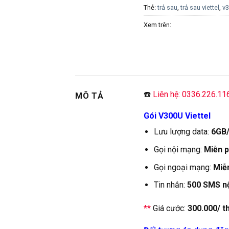
Thẻ:
trả sau
,
trả sau viettel
,
v
Xem trên:
☎️
Liên hệ: 0336.226.11
MÔ TẢ
Gói V300U Viettel
Lưu lượng data:
6GB/
Gọi nội mạng:
Miễn p
Gọi ngoại mạng:
Miễn
Tin nhắn:
500 SMS n
**
Giá cước:
300.000/ t