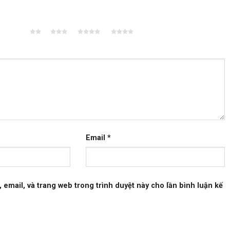
2 trên
3 trên 5
4 trên 5
5 trên 5
5 sao
sao
sao
sao
Email
*
, email, và trang web trong trình duyệt này cho lần bình luận kế