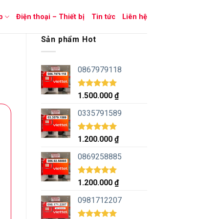
p
Điện thoại – Thiết bị
Tin tức
Liên hệ
Sản phẩm Hot
0867979118
Được xếp
1.500.000
₫
hạng
5.00
5 sao
0335791589
Được xếp
1.200.000
₫
hạng
5.00
5 sao
0869258885
Được xếp
1.200.000
₫
hạng
5.00
5 sao
0981712207