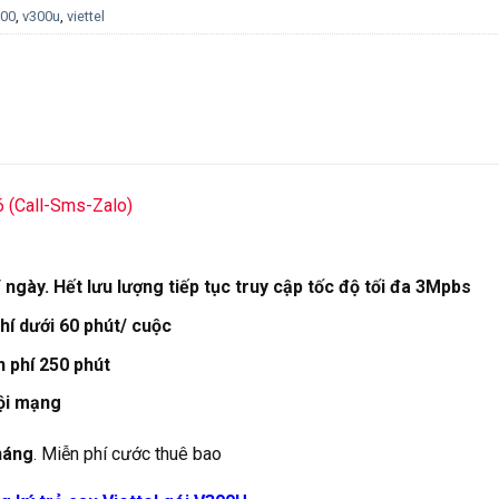
300
,
v300u
,
viettel
6 (Call-Sms-Zalo)
 ngày. Hết lưu lượng tiếp tục truy cập tốc độ tối đa 3Mpbs
hí dưới 60 phút/ cuộc
 phí 250 phút
ội mạng
háng
. Miễn phí cước thuê bao