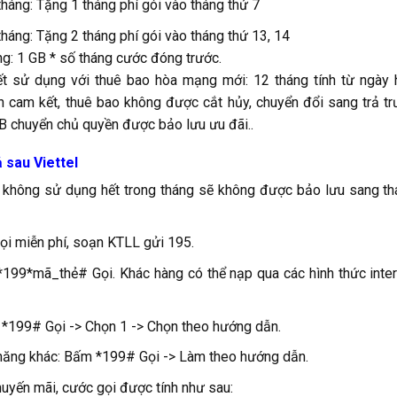
háng: Tặng 1 tháng phí gói vào tháng thứ 7
háng: Tặng 2 tháng phí gói vào tháng thứ 13, 14
ng: 1 GB * số tháng cước đóng trước.
t sử dụng với thuê bao hòa mạng mới: 12 tháng tính từ ngày 
n cam kết, thuê bao không được cắt hủy, chuyển đổi sang trả t
B chuyển chủ quyền được bảo lưu ưu đãi..
 sau Viettel
í không sử dụng hết trong tháng sẽ không được bảo lưu sang t
gọi miễn phí, soạn KTLL gửi 195.
 *199*mã_thẻ# Gọi. Khác hàng có thể nạp qua các hình thức inte
 *199# Gọi -> Chọn 1 -> Chọn theo hướng dẫn.
 năng khác: Bấm *199# Gọi -> Làm theo hướng dẫn.
huyến mãi, cước gọi được tính như sau: