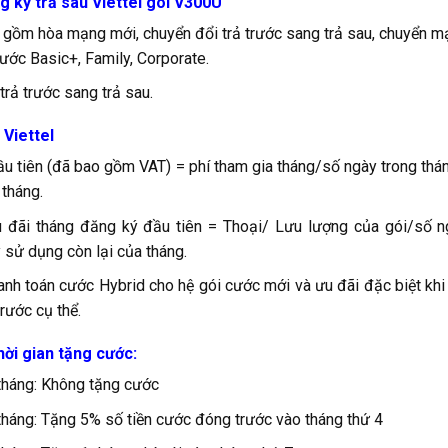
g ký trả sau Viettel gói V300U
 gồm hòa mạng mới, chuyển đổi trả trước sang trả sau, chuyển 
ước Basic+, Family, Corporate.
rả trước sang trả sau.
 Viettel
ầu tiên (đã bao gồm VAT) = phí tham gia tháng/số ngày trong thá
 tháng.
 đãi tháng đăng ký đầu tiên = Thoại/ Lưu lượng của gói/số n
 sử dụng còn lại của tháng.
anh toán cước Hybrid cho hệ gói cước mới và ưu đãi đặc biệt kh
rước cụ thể.
ời gian tặng cước:
tháng: Không tặng cước
háng: Tặng 5% số tiền cước đóng trước vào tháng thứ 4