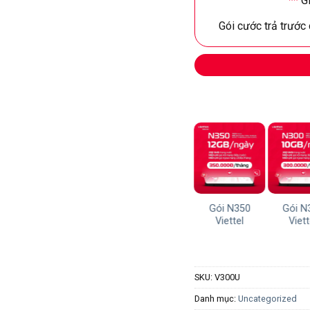
**
Gi
Gói cước trả trước
Gói N400
Gói N350
Gói N
Viettel
Viettel
Viett
SKU:
V300U
Danh mục:
Uncategorized