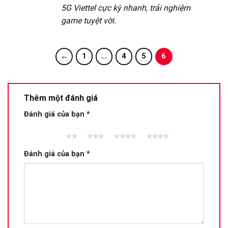
hạng
5
5
5G Viettel cực kỳ nhanh, trải nghiệm
sao
game tuyệt vời.
←
1
…
4
5
6
Thêm một đánh giá
Đánh giá của bạn
*
2 trên
3 trên 5
4 trên 5
5 trên 5
5 sao
sao
sao
sao
Đánh giá của bạn
*