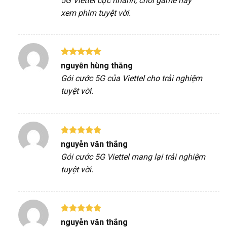
5G Viettel cực nhanh, chơi game hay
sao
xem phim tuyệt vời.
Được xếp
nguyễn hùng thắng
hạng
5
5
Gói cước 5G của Viettel cho trải nghiệm
sao
tuyệt vời.
Được xếp
nguyễn văn thắng
hạng
5
5
Gói cước 5G Viettel mang lại trải nghiệm
sao
tuyệt vời.
Được xếp
nguyễn văn thắng