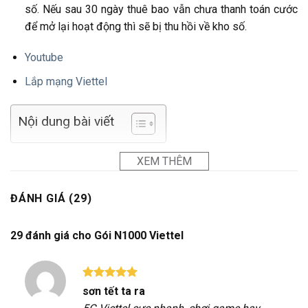
số. Nếu sau 30 ngày thuê bao vẫn chưa thanh toán cước
để mở lại hoạt động thì sẽ bị thu hồi về kho số.
Youtube
Lắp mạng Viettel
Nội dung bài viết
XEM THÊM
ĐÁNH GIÁ (29)
29 đánh giá cho
Gói N1000 Viettel
Được xếp
sơn tết ta ra
hạng
5
5