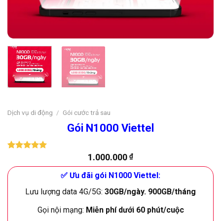
Dịch vụ di động
/
Gói cước trả sau
Gói N1000 Viettel
1.000.000
₫
5.00
29
trên 5
dựa trên
đánh giá
✅ Ưu đãi gói N1000 Viettel:
Lưu lượng data 4G/5G:
30GB/ngày. 900GB/tháng
Gọi nội mạng:
Miễn phí dưới 60 phút/cuộc