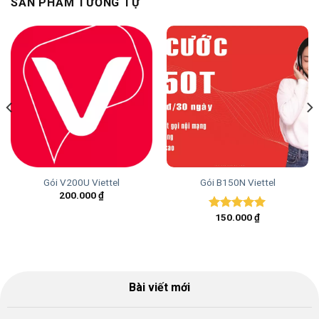
SẢN PHẨM TƯƠNG TỰ
Gói V200U Viettel
Gói B150N Viettel
200.000
₫
150.000
₫
Được xếp
hạng
5.00
5 sao
Bài viết mới