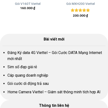
Gói V160T Viettel
Gói MXH200 Viettel
160.000
₫
200.000
₫
Được xếp
hạng
5.00
5 sao
Bài viết mới
Đăng Ký data 4G Viettel – Gói Cước DATA Mạng Internet
mới nhất
Sim số đẹp giá rẻ
Cáp quang doanh nghiệp
Gói cước di động trả sau
Home Camera Viettel – Giám sát thông minh tích hợp AI
Thông tin liên hệ