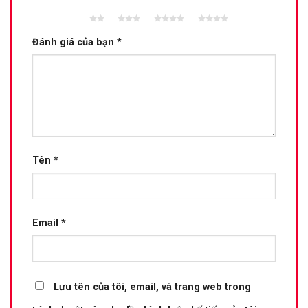
2 trên
3 trên 5
4 trên 5
5 trên 5
5 sao
sao
sao
sao
Đánh giá của bạn
*
Tên
*
Email
*
Lưu tên của tôi, email, và trang web trong