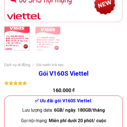
Dịch vụ di động
/
Gói cước trả sau
Gói V160S Viettel
160.000
₫
5.00
1
trên 5
dựa trên
đánh giá
✅ Ưu đãi gói V160S Viettel:
Lưu lượng data:
6GB/ ngày. 180GB/tháng
Gọi nội mạng:
Miễn phí dưới 20 phút/ cuộc