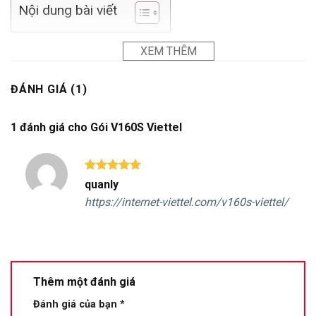
Nội dung bài viết
XEM THÊM
ĐÁNH GIÁ (1)
1 đánh giá cho
Gói V160S Viettel
Được xếp
quanly
hạng
5
5
https://internet-viettel.com/v160s-viettel/
sao
Thêm một đánh giá
Đánh giá của bạn
*