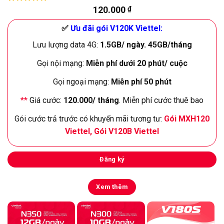
120.000
₫
5.00
7
trên 5
dựa trên
đánh giá
✅
Ưu đãi gói V120K Viettel:
Lưu lượng data 4G:
1.5GB/ ngày. 45GB/tháng
Gọi nội mạng:
Miễn phí dưới 20 phút/ cuộc
Gọi ngoại mạng:
Miễn phí 50 phút
**
Giá cước:
120.000/ tháng
. Miễn phí cước thuê bao
Gói cước trả trước có khuyến mãi tương tư:
Gói MXH120
Viettel
,
Gói V120B Viettel
Đăng ký
Xem thêm