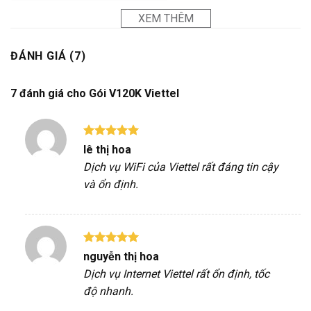
XEM THÊM
ĐÁNH GIÁ (7)
7 đánh giá cho
Gói V120K Viettel
Được xếp
lê thị hoa
hạng
5
5
Dịch vụ WiFi của Viettel rất đáng tin cậy
sao
và ổn định.
Được xếp
nguyễn thị hoa
hạng
5
5
Dịch vụ Internet Viettel rất ổn định, tốc
sao
độ nhanh.