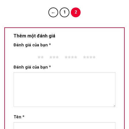
←
1
2
Thêm một đánh giá
Đánh giá của bạn
*
2 trên
3 trên 5
4 trên 5
5 trên 5
5 sao
sao
sao
sao
Đánh giá của bạn
*
Tên
*