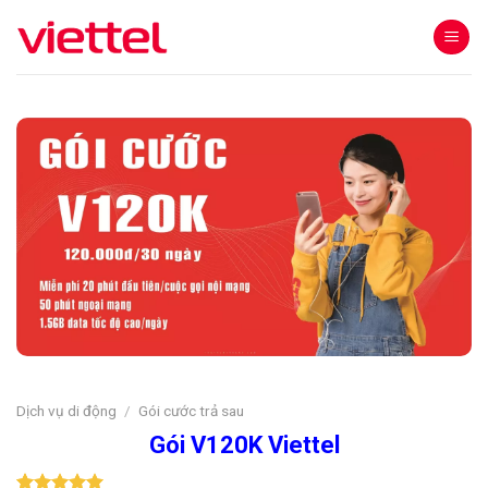
Skip
to
content
Dịch vụ di động
/
Gói cước trả sau
Gói V120K Viettel