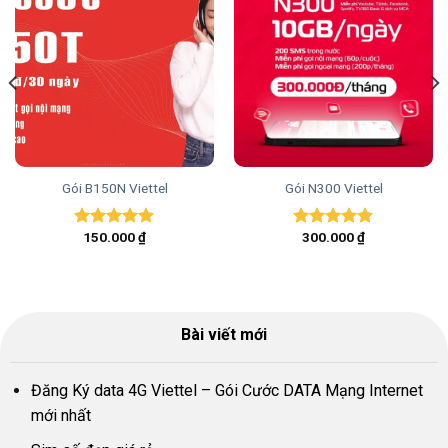
Gói B150N Viettel
Gói N300 Viettel
150.000
₫
300.000
₫
Được xếp
Được xếp
hạng
5.00
hạng
5.00
5 sao
5 sao
Bài viết mới
Đăng Ký data 4G Viettel – Gói Cước DATA Mạng Internet
mới nhất