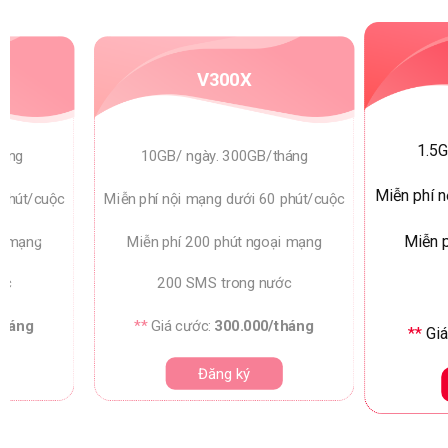
V300X
1.5G
háng
10GB/ ngày. 300GB/tháng
Miễn phí 
 phút/cuộc
Miễn phí nội mạng dưới 60 phút/cuộc
i mạng
Miễn phí 200 phút ngoại mạng
Miễn 
ớc
200 SMS trong nước
tháng
**
Giá cước:
300.000/tháng
**
Giá
Đăng ký