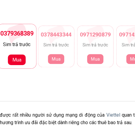
0379368389
0378443344
0971290879
09714
Sim trả trước
Sim trả trước
Sim trả trước
Sim tr
Mua
Mua
M
Mua
g được rất nhiều người sử dụng mạng di động của
Viettel
quan t
hương trình ưu đãi đặc biệt dành riêng cho các thuê bao trả sau.