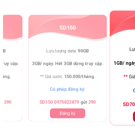
SD150
Lư
0GB
Lưu lượng data:
90GB
1GB/ ngày
truy cập.
3GB/ ngày. Hết 3GB dừng truy cập.
háng.
**
Giá cước:
150.000/tháng.
**
Gi
:
Cú pháp đăng ký:
C
̉i
290
SD150 0975822879
gửi
290
SD70
Đăng ký