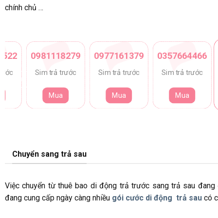
chính chủ …
5522
0981118279
0977161379
0357664466
trước
Sim trả trước
Sim trả trước
Sim trả trước
Mua
Mua
Mua
Chuyển sang trả sau
Việc chuyển từ thuê bao di động trả trước sang trả sau đan
đang cung cấp ngày càng nhiều
gói cước di động trả sau
có c