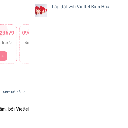
Lắp đặt wifi Viettel Biên Hòa
23679
0965181618
ả trước
Sim trả trước
ua
Mua
Xem tất cả
âm, bởi Viettel