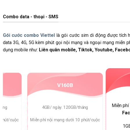
Combo data - thoại - SMS
Gói cước combo Viettel
là gói cước sim di động được tích h
data 3G, 4G, 5G kèm phút gọi nội mạng và ngoại mạng miễn phí
dụng mobile như:
Liên quân mobile, Tiktok, Youtube, Fac
V160B
Miễn phí
háng
4GB/ ngày. 120GB/tháng
Fa
 phút/cuộc
Miễn phí nội mạng dưới 10 phút/cuộc
1GB