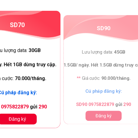
SD70
SD90
u lượng data:
30GB
Lưu lượng data:
45GB
. Hết 1GB dừng truy cập.
1.5GB/ ngày. Hết 1.5GB dừng truy c
**
Giá cước:
90.000/tháng.
á cước:
70.000/tháng.
Cú pháp đăng ký:
ú pháp đăng ký:
SD90 0975822879
gửi
290
 0975822879
gửi
290
Đăng ký
Đăng ký