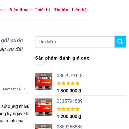
p
Điện thoại – Thiết bị
Tin tức
Liên hệ
ề
gói cước
ác ưu đãi
Sản phẩm đánh giá cao
0867979118
Xem tất cả
Được xếp
1.500.000
₫
hạng
5.00
5 sao
0335791589
u sử dụng nhiều
ăng ký ngay khi
Được xếp
1.200.000
₫
ủa mình nha.
hạng
5.00
5 sao
0869258885