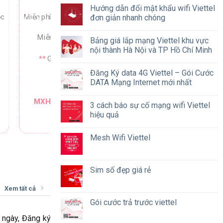
Hướng dẫn đổi mật khẩu wifi Viettel
ộc
Miễn phí nội mạng dưới 10 phút/cuộc
đơn giản nhanh chóng
Miễn phí 50 phút ngoại mạng
Bảng giá lắp mạng Viettel khu vực
nội thành Hà Nội và TP Hồ Chí Minh
**
Giá cước:
150.000/tháng
Đăng Ký data 4G Viettel – Gói Cước
Cú pháp đăng ký:
DATA Mạng Internet mới nhất
MXH150 0975822879
gửi
290
3 cách báo sự cố mạng wifi Viettel
hiệu quả
Đăng ký
Mesh Wifi Viettel
Sim số đẹp giá rẻ
Xem tất cả
Gói cước trả trước viettel
 ngày, Đăng ký