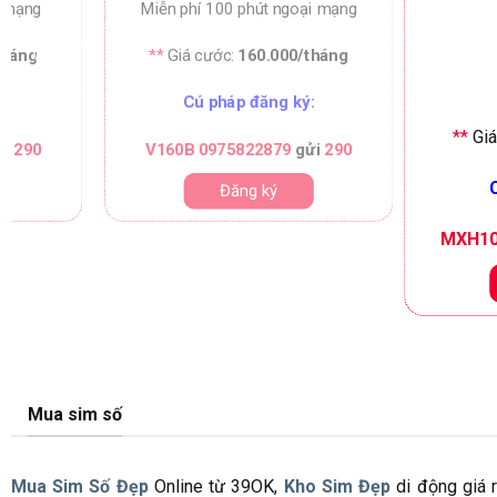
i mạng
Miễn phí 100 phút ngoại mạng
tháng
**
Giá cước:
160.000/tháng
:
Cú pháp đăng ký:
**
Giá
̉i
290
V160B 0975822879
gửi
290
C
Đăng ký
MXH10
Mua sim số
Mua Sim Số Đẹp
Online từ 39OK,
Kho Sim Đẹp
di động giá