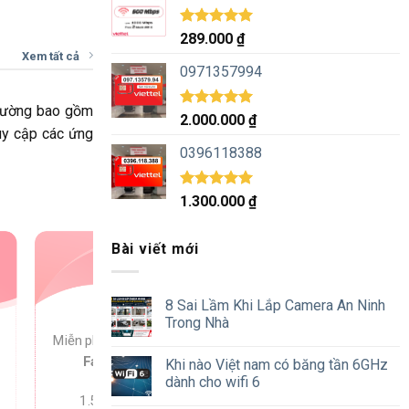
Được xếp
289.000
₫
hạng
5.00
Xem tất cả
5 sao
0971357994
thường bao gồm
Được xếp
2.000.000
₫
ruy cập các ứng
hạng
5.00
5 sao
0396118388
Được xếp
1.300.000
₫
hạng
5.00
5 sao
Bài viết mới
MXH150
8 Sai Lầm Khi Lắp Camera An Ninh
Trong Nhà
Miễn phí truy cập
Tiktok Youtube
Facebook Messenger
Khi nào Việt nam có băng tần 6GHz
dành cho wifi 6
1.5GB/ ngày. 45GB/tháng