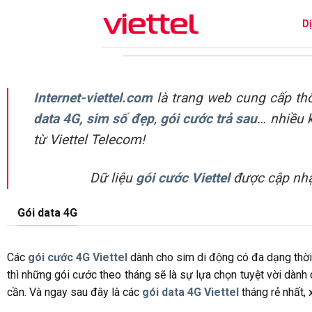
Skip
D
to
content
Internet-viettel.com
là trang web cung cấp thô
data 4G,
sim số đẹp
,
gói cước trả sau
… nhiều 
từ Viettel Telecom!
Dữ liệu
gói cước Viettel
được cập nhật
Gói data 4G
Các
gói cước 4G Viettel
dành cho sim di động có đa dạng thời 
thì những gói cước theo tháng sẽ là sự lựa chọn tuyệt vời dành 
cần. Và ngay sau đây là các
gói data 4G Viettel
tháng rẻ nhất,