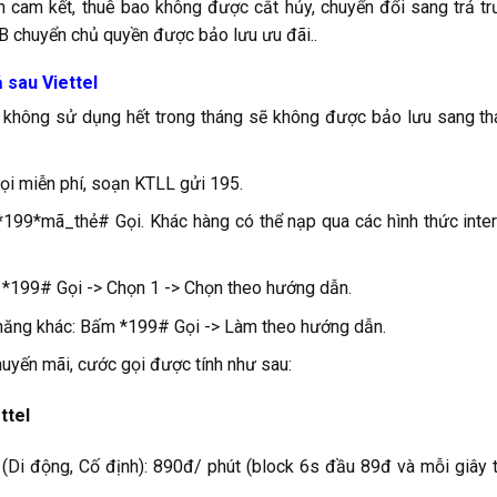
n cam kết, thuê bao không được cắt hủy, chuyển đổi sang trả t
B chuyển chủ quyền được bảo lưu ưu đãi..
 sau Viettel
í không sử dụng hết trong tháng sẽ không được bảo lưu sang t
gọi miễn phí, soạn KTLL gửi 195.
 *199*mã_thẻ# Gọi. Khác hàng có thể nạp qua các hình thức inte
 *199# Gọi -> Chọn 1 -> Chọn theo hướng dẫn.
 năng khác: Bấm *199# Gọi -> Làm theo hướng dẫn.
huyến mãi, cước gọi được tính như sau:
ttel
 (Di động, Cố định): 890đ/ phút (block 6s đầu 89đ và mỗi giây 