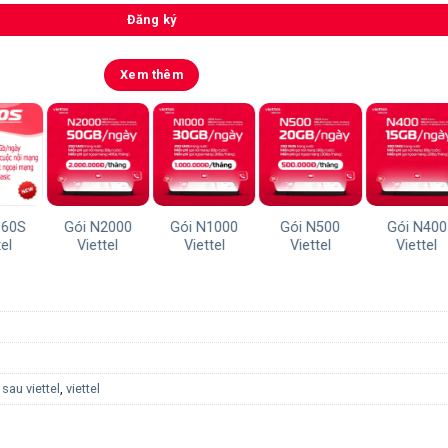
Đăng ký
Xem thêm
160S
Gói N2000
Gói N1000
Gói N500
Gói N400
el
Viettel
Viettel
Viettel
Viettel
 sau viettel
,
viettel