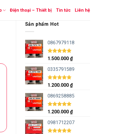
p
Điện thoại – Thiết bị
Tin tức
Liên hệ
Sản phẩm Hot
0867979118
Được xếp
1.500.000
₫
hạng
5.00
5 sao
0335791589
Được xếp
1.200.000
₫
hạng
5.00
5 sao
0869258885
Được xếp
1.200.000
₫
hạng
5.00
5 sao
0981712207