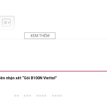
XEM THÊM
tiên nhận xét “Gói B100N Viettel”
2 trên
3 trên 5
4 trên 5
5 trên 5
5 sao
sao
sao
sao