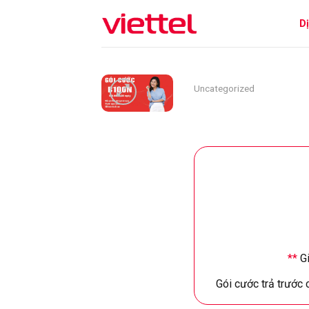
Skip
D
to
content
Uncategorized
**
Gi
Gói cước trả trước