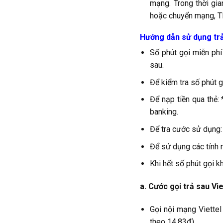
mạng. Trong thời gia
hoặc chuyển mạng, T
Hướng dẫn sử dụng trả
Số phút gọi miễn ph
sau.
Để kiểm tra số phút 
Để nạp tiền qua thẻ:
banking.
Để tra cước sử dụng:
Để sử dụng các tính
Khi hết số phút gọi k
a. Cước gọi trả sau Vie
Gọi nội mạng Viettel
theo 14.83đ)