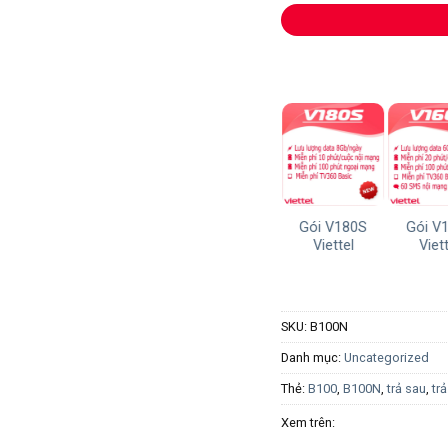
Gói V180S
Gói V
Viettel
Viett
SKU:
B100N
Danh mục:
Uncategorized
Thẻ:
B100
,
B100N
,
trả sau
,
trả
Xem trên: